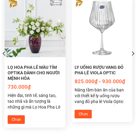
LỌ HOA PHA LÊ MÀU TÍM
LY UỐNG RƯỢU VANG ĐỎ
>>> Ý nghĩa của pha lê trong phong thủy học
OPTIKA DÀNH CHO NGƯỜI
PHA LÊ VIOLA OPTIC
MỆNH HỎA
Khoả
825.000
₫
930.000
₫
–
giá:
ĐIỂM NỔI BẬT CỦA BỘ LY UỐNG
730.000
₫
từ
Nâng tầm bàn ăn của bạn
825.0
Hiện đại, tinh tế, sáng tạo,
với thiết kế ly uống rượu
đến
RƯỢU VANG TRẮNG PHA LÊ GINA
930.0
tao nhã và ấn tượng là
vang đỏ pha lê Viola Optic
những gì mà Lọ Hoa Pha Lê
thời thượng. Hoàn hảo cho
WHITE WINE
230ML, 350ML, 450ML
Tiệp Optika màu tím hợp
phục vụ rượu tại nhà hàng,
Chọn
phong thủy cho người mệnh
khách sạn hoặc làm quà
Chọn
Sản
–
Ly uống rượu vang
trắng Gina White Wine 230ml,
hỏa đem lại may mắn cho
tặng độc đáo và đẳng cấp.
Sản
phẩm
350ml, 450ml
có thiết kế trơn nhẵn và sáng bóng
không gian sống và làm việc
phẩm
này
của bạn.