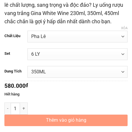
lê chất lượng, sang trọng và độc đáo? Ly uống rượu
vang trắng Gina White Wine 230ml, 350ml, 450ml
chắc chắn là gợi ý hấp dẫn nhất dành cho bạn.
XÓA
Chất Liệu
Set
Dung Tích
580.000
₫
Hết hàng
BỘ LY UỐNG RƯỢU VANG TRẮNG PHA LÊ GINA WHITE WINE số lượn
Thêm vào giỏ hàng