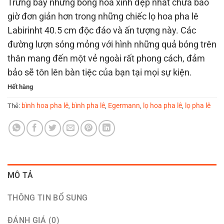
Trưng bày những bông hoa xinh đẹp nhất chưa bao
giờ đơn giản hơn trong những chiếc lọ hoa pha lê
Labirinht 40.5 cm độc đáo và ấn tượng này. Các
đường lượn sóng mỏng với hình những quả bóng trên
thân mang đến một vẻ ngoài rất phong cách, đảm
bảo sẽ tôn lên bàn tiệc của bạn tại mọi sự kiện.
Hết hàng
bình hoa pha lê
bình pha lê
Egermann
lọ hoa pha lê
lọ pha lê
Thẻ:
,
,
,
,
MÔ TẢ
THÔNG TIN BỔ SUNG
ĐÁNH GIÁ (0)