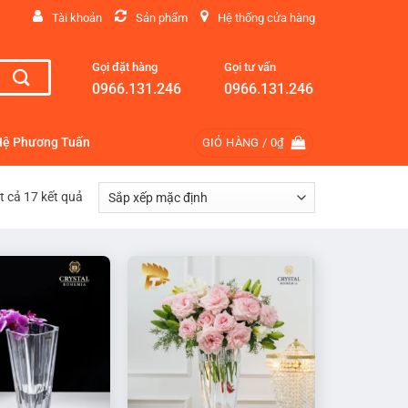
Tài khoản
Sản phẩm
Hệ thống cửa hàng
Gọi đặt hàng
Gọi tư vấn
0966.131.246
0966.131.246
Hệ Phương Tuấn
GIỎ HÀNG /
0
₫
ất cả 17 kết quả