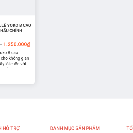
tùy
chọn
có
thể
 LÊ YOKO B CAO
được
KHẨU CHÍNH
chọn
Khoảng
trên
1.250.000
₫
–
giá:
trang
từ
Yoko B cao
800.000₫
sản
 cho không gian
đến
ầy lôi cuốn với
phẩm
1.250.000₫
 uốn lượn độc
nh lọ pha lê đem
an một nét đẹp
cuốn hút.
H HỖ TRỢ
DANH MỤC SẢN PHẨM
TỔ