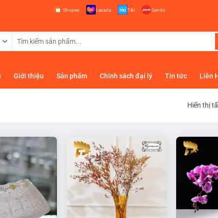
Shopee
Lazada
Tiki
Sendo
Tìm
kiếm:
ủ
Giới thiệu
Sản phẩm
Chính sách đại lý
Tin tức
Liên 
Hiển thị t