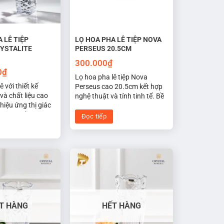
tùy
chọn
có
thể
 LÊ TIỆP
LỌ HOA PHA LÊ TIỆP NOVA
được
YSTALITE
PERSEUS 20.5CM
chọn
300.000
₫
trên
0
₫
Lọ hoa pha lê tiệp Nova
trang
ê với thiết kế
Perseus cao 20.5cm kết hợp
sản
và chất liệu cao
nghệ thuật và tính tinh tế. Bề
hiệu ứng thị giác
phẩm
mặt pha lê bóng và mịn tạo
Một món đồ trang
không gian ánh sáng tinh tế
Đọc tiếp
uật hoàn hảo cho
cho hoa. Thiết kế độc đáo và
, nhà bếp, phòng
tên gọi "Nova Perseus" mang
gủ, văn phòng,
đến cảm giác vũ trụ kỳ diệu,
ửa hàng hoa,...
tạo điểm nhấn thanh lịch
trong không gian sống.
T HÀNG
HẾT HÀNG