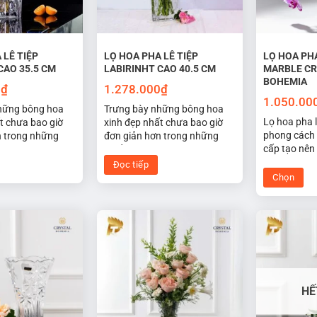
tùy
chọn
có
thể
 LÊ TIỆP
LỌ HOA PHA LÊ TIỆP
LỌ HOA PHA
được
CAO 35.5 CM
LABIRINHT CAO 40.5 CM
MARBLE CR
BOHEMIA
chọn
0
₫
1.278.000
₫
trên
1.050.00
hững bông hoa
Trưng bày những bông hoa
trang
Lọ hoa pha l
t chưa bao giờ
xinh đẹp nhất chưa bao giờ
sản
phong cách 
n trong những
đơn giản hơn trong những
cấp tạo nên 
phẩm
pha lê Labirinht
chiếc lọ hoa pha lê Labirinht
tuyệt vời. 
 đáo và ấn tượng
40.5 cm độc đáo và ấn tượng
Đọc tiếp
trí nghệ th
ờng lượn sóng
này. Các đường lượn sóng
Chọn
phòng khách
nh những quả
mỏng với hình những quả
Sản
ăn, phòng n
hân mang đến một
bóng trên thân mang đến một
phẩm
nhà hàng, c
 phong cách, đảm
vẻ ngoài rất phong cách, đảm
này
ên bàn tiệc của
bảo sẽ tôn lên bàn tiệc của
ự kiện.
bạn tại mọi sự kiện.
có
nhiều
biến
HẾ
thể.
Các