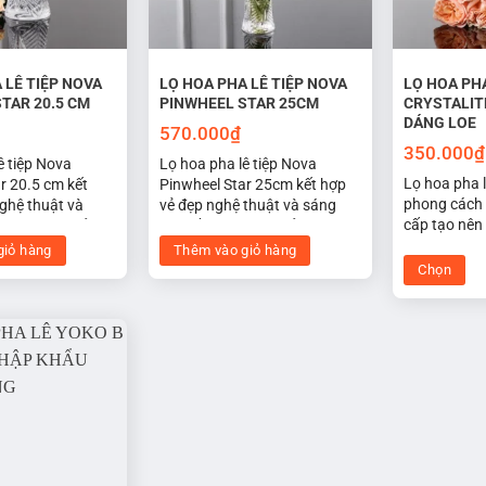
 LÊ TIỆP NOVA
LỌ HOA PHA LÊ TIỆP NOVA
LỌ HOA PHA
TAR 20.5 CM
PINWHEEL STAR 25CM
CRYSTALIT
DÁNG LOE
570.000
₫
350.000
₫
ê tiệp Nova
Lọ hoa pha lê tiệp Nova
Lọ hoa pha l
r 20.5 cm kết
Pinwheel Star 25cm kết hợp
phong cách 
ghệ thuật và
vẻ đẹp nghệ thuật và sáng
cấp tạo nên 
 mặt pha lê tỏa
tạo. Bề mặt pha lê tỏa sáng
tuyệt vời. 
ệu ứng ánh sáng
tạo hiệu ứng ánh sáng quyến
giỏ hàng
Thêm vào giỏ hàng
trí nghệ th
iết kế độc đáo và
rũ. Thiết kế độc đáo và tên gọi
Chọn
phòng khách
heel Star" tạo
"Pinwheel Star" tạo cảm giác
Sản
ăn, phòng n
n bí, tạo điểm
thần bí, tạo điểm nhấn tinh tế
phẩm
nhà hàng, c
 trong không gian
trong không gian sống.
này
có
nhiều
biến
thể.
Các