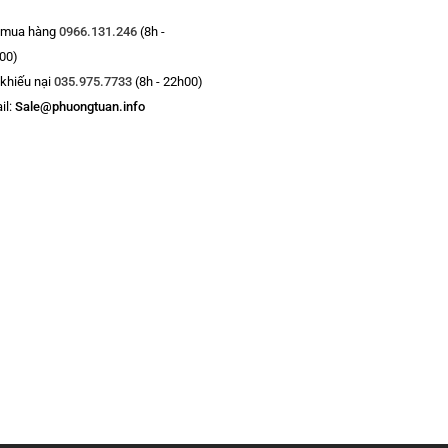
 mua hàng
0966.131.246
(8h -
00)
 khiếu nại
035.975.7733
(8h - 22h00)
il:
Sale@phuongtuan.info