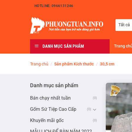
Bỏ
HOTLINE: 0966131246
qua
nội
dung
DANH MỤC SẢN PHẨM
Trang ch
Trang chủ
/
Sản phẩm Kích thước
/
30,5 cm
Danh mục sản phẩm
Bán chạy nhất tuần
(0)
Gốm Sứ Tiệp Cao Cấp
(0)
Khuyến mãi gốc
(0)
MẪU LỊCH ĐỂ BÀN NĂM 2022