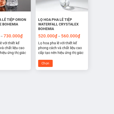
 LÊ TIỆP ORION
LỌ HOA PHA LÊ TIỆP
E BOHEMIA
WATERFALL CRYSTALEX
BOHEMIA
Khoảng
Khoảng
730.000
₫
520.000
₫
560.000
₫
–
–
giá:
giá:
từ
từ
ê với thiết kế
Lọ hoa pha lê với thiết kế
350.000₫
520.000₫
và chất liệu cao
phong cách và chất liệu cao
đến
đến
hiệu ứng thị giác
cấp tạo nên hiệu ứng thị giác
730.000₫
560.000₫
Một món đồ trang
tuyệt vời. Một món đồ trang
uật hoàn hảo cho
trí nghệ thuật hoàn hảo cho
Chọn
, nhà bếp, phòng
phòng khách, nhà bếp, phòng
Sản
gủ, văn phòng,
ăn, phòng ngủ, văn phòng,
phẩm
ửa hàng hoa,...
nhà hàng, cửa hàng hoa,...
này
có
nhiều
biến
thể.
Các