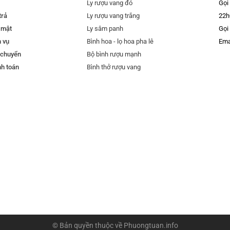
Ly rượu vang đỏ
Gọi
trả
Ly rượu vang trắng
22h
 mật
Ly sâm panh
Gọi
h vụ
Bình hoa - lọ hoa pha lê
Ema
 chuyển
Bộ bình rượu mạnh
nh toán
Bình thở rượu vang
© Bản quyền thuộc về
Phuongtuan.info