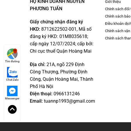
HỘ KINH DOANH NGUYỄN
Giới thiệu
PHƯƠNG TUẤN
Chính sách đổi 
Chính sách bảo
Giấy chứng nhận đăng ký
Điều khoản dịc
HKD:
8712622502-001, Mã số
Chính sách vận
đăng ký HKD: 01M8035618;
Chính sách tha
cấp ngày 12/07/2024; cấp bởi:
Chi cục thuế Quận Hoàng Mai
Tìm đường
Địa chỉ:
21A, ngõ 229 Định
Công Thượng, Phường Định
Công, Quận Hoàng Mai, Thành
Chat Zalo
Phố Hà Nội
Điện thoại:
0966131246
Messenger
Email:
tuannp1993@gmail.com