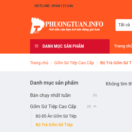
Bỏ
HOTLINE: 0966131246
qua
nội
dung
DANH MỤC SẢN PHẨM
Trang ch
Trang chủ
/
Gốm Sứ Tiệp Cao Cấp
/
Bộ Trà Gốm Sứ T
Danh mục sản phẩm
Không tìm t
Bán chạy nhất tuần
(0)
Gốm Sứ Tiệp Cao Cấp
(0)
Bộ Đồ Ăn Gốm Sứ Tiệp
Bộ Trà Gốm Sứ Tiệp