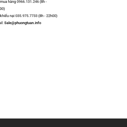
 mua hàng
0966.131.246
(8h -
00)
 khiếu nại
035.975.7733
(8h - 22h00)
il:
Sale@phuongtuan.info