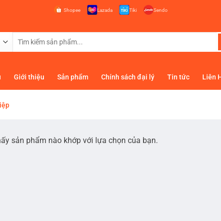
Shopee
Lazada
Tiki
Sendo
Tìm
kiếm:
ủ
Giới thiệu
Sản phẩm
Chính sách đại lý
Tin tức
Liên 
iệp
hấy sản phẩm nào khớp với lựa chọn của bạn.