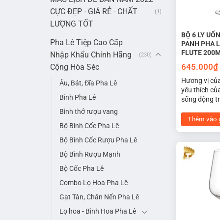
CỰC ĐẸP - GIÁ RẺ - CHẤT
(1)
LƯỢNG TỐT
BỘ 6 LY UỐ
Pha Lê Tiệp Cao Cấp
PANH PHA L
FLUTE 200
Nhập Khẩu Chính Hãng
(230)
645.000
₫
Cộng Hòa Séc
Hương vị củ
Âu, Bát, Đĩa Pha Lê
yêu thích củ
Bình Pha Lê
sống động t
sâm panh pha
Bình thở rượu vang
200ml. Được 
Thêm vào 
Bộ Bình Cốc Pha Lê
trụ dài, giúp
làm tăng hư
Bộ Bình Cốc Rượu Pha Lê
vị của rượu.
Bộ Bình Rượu Mạnh
trọng cũng c
thẩm mỹ cao 
Bộ Cốc Pha Lê
Combo Lọ Hoa Pha Lê
Gạt Tàn, Chân Nến Pha Lê
Lọ hoa - Bình Hoa Pha Lê