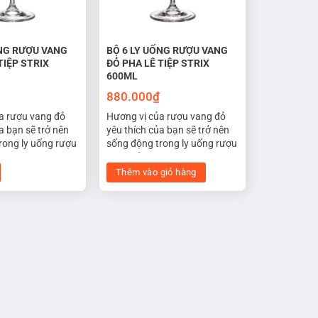
ỐNG RƯỢU VANG
BỘ 6 LY UỐNG RƯỢU VANG
TIỆP STRIX
ĐỎ PHA LÊ TIỆP STRIX
600ML
880.000
₫
a rượu vang đỏ
Hương vị của rượu vang đỏ
a bạn sẽ trở nên
yêu thích của bạn sẽ trở nên
rong ly uống rượu
sống động trong ly uống rượu
 lê STRIX 580ml.
vang đỏ pha lê STRIX 580ml.
ế với phần bầu ly
Được thiết kế với phần bầu ly
Thêm vào giỏ hàng
iệng ly mở rộng,
to hơn và miệng ly mở rộng,
c tiếp xúc nhiều
để rượu được tiếp xúc nhiều
í, hương vị cân
với không khí, hương vị cân
t. Bầu ly rộng
bằng tốt nhất. Bầu ly rộng
annin trong rượu
làm dịu vị tannin trong rượu
 hương thơm lan
đỏ và mở ra hương thơm lan
g phần lưỡi khi
tỏa đến đúng phần lưỡi khi
c.
thưởng thức.