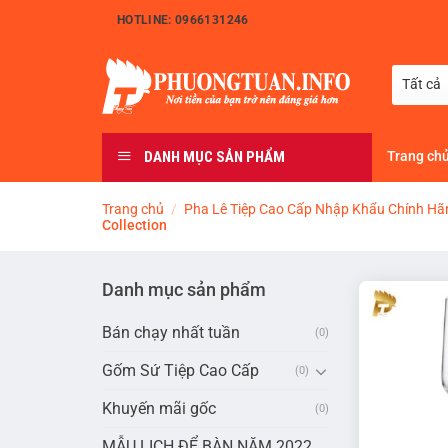
Bỏ
HOTLINE: 0966131246
qua
nội
dung
DANH MỤC SẢN PHẨM
Trang ch
Trang chủ
/
Pha Lê Tiệp Cao Cấp Nhập Khẩu Chính Hã
Collection
Danh mục sản phẩm
Bán chạy nhất tuần
(0)
Gốm Sứ Tiệp Cao Cấp
(0)
Khuyến mãi gốc
(0)
MẪU LỊCH ĐỂ BÀN NĂM 2022