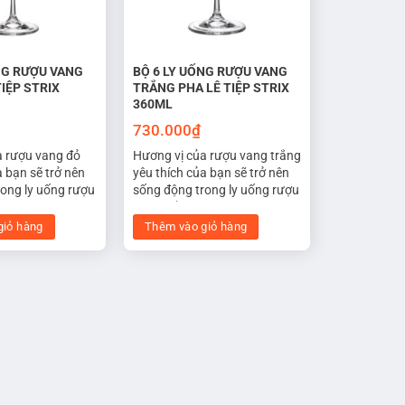
NG RƯỢU VANG
BỘ 6 LY UỐNG RƯỢU VANG
TIỆP STRIX
TRẮNG PHA LÊ TIỆP STRIX
360ML
730.000
₫
a rượu vang đỏ
Hương vị của rượu vang trắng
a bạn sẽ trở nên
yêu thích của bạn sẽ trở nên
rong ly uống rượu
sống động trong ly uống rượu
lê STRIX 850ml.
vang trắng pha lê STRIX
ế với phần bầu ly
360ML. Được thiết kế với
giỏ hàng
Thêm vào giỏ hàng
ệng ly mở rộng,
phần bầu ly nhỏ hơn và miệng
 tiếp xúc nhiều
ly thu hẹp, giúp giữ cho hương
í, hương vị cân
thơm và độ mát của rượu
t. Bầu ly rộng
được lưu giữ lâu dài. Hình
annin trong rượu
dạng sang trọng cũng cũng
 hương thơm lan
mang lại tính thẩm mỹ cao
 phần lưỡi khi
cho bàn tiệc.
.