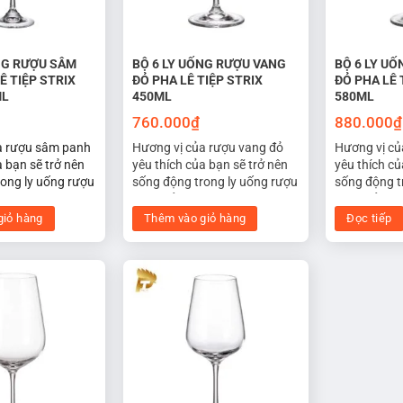
NG RƯỢU SÂM
BỘ 6 LY UỐNG RƯỢU VANG
BỘ 6 LY U
Ê TIỆP STRIX
ĐỎ PHA LÊ TIỆP STRIX
ĐỎ PHA LÊ 
ML
450ML
580ML
760.000
₫
880.000
₫
a rượu sâm panh
Hương vị của rượu vang đỏ
Hương vị củ
a bạn sẽ trở nên
yêu thích của bạn sẽ trở nên
yêu thích củ
rong ly uống rượu
sống động trong ly uống rượu
sống động t
 lê Strix FLUTE
vang đỏ pha lê STRIX 450ml.
vang đỏ pha
thiết kế với hình
Được thiết kế với phần bầu ly
Được thiết k
giỏ hàng
Thêm vào giỏ hàng
Đọc tiếp
 rượu thở dễ dàng,
to hơn và miệng ly mở rộng,
to hơn và m
ơng thơm và mùi
để rượu được tiếp xúc nhiều
để rượu đượ
 Hình dạng sang
với không khí, hương vị cân
với không kh
ũng mang lại tính
bằng tốt nhất. Bầu ly rộng
bằng tốt nhấ
cho bàn tiệc.
làm dịu vị tannin trong rượu
làm dịu vị t
đỏ và mở ra hương thơm lan
đỏ và mở ra
tỏa đến đúng phần lưỡi khi
tỏa đến đún
thưởng thức.
thưởng thứ