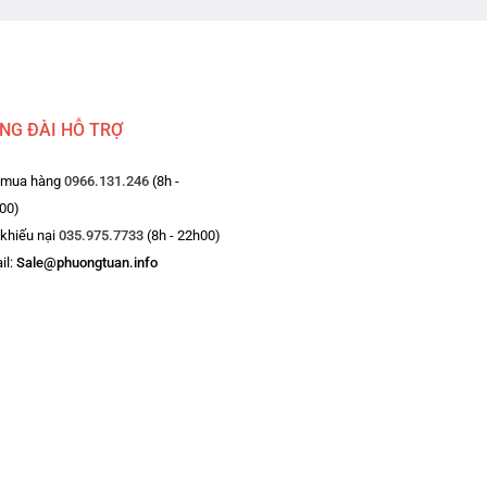
NG ĐÀI HỖ TRỢ
 mua hàng
0966.131.246
(8h -
00)
 khiếu nại
035.975.7733
(8h - 22h00)
il:
Sale@phuongtuan.info