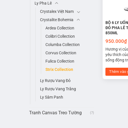
Ly Pha Lê
Crystalex Việt Nam
Crystalite Bohemia
BỘ 6 LY UỐ
ĐỎ PHA LÊ 
Ardea Collection
850ML
Colibri Collection
950.000
₫
Columba Collection
Hương vị củ
Corvus Collection
yêu thích củ
sống động t
Fulica Collection
vang đỏ pha 
Strix Collection
Được thiết k
Thêm vào 
to hơn và mi
Ly Rượu Vang Đỏ
để rượu được
với không kh
Ly Rượu Vang Trắng
bằng tốt nhấ
Ly Sâm Panh
làm dịu vị t
đỏ và mở ra
tỏa đến đúng
Tranh Canvas Treo Tường
(7)
thưởng thức