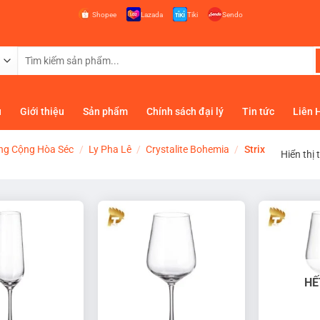
Shopee
Lazada
Tiki
Sendo
Tìm
kiếm:
ủ
Giới thiệu
Sản phẩm
Chính sách đại lý
Tin tức
Liên 
ng Cộng Hòa Séc
/
Ly Pha Lê
/
Crystalite Bohemia
/
Strix
Hiển thị 
HẾ