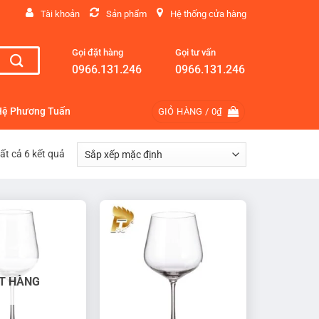
Tài khoản
Sản phẩm
Hệ thống cửa hàng
Gọi đặt hàng
Gọi tư vấn
0966.131.246
0966.131.246
Hệ Phương Tuấn
GIỎ HÀNG /
0
₫
tất cả 6 kết quả
T HÀNG