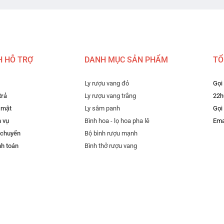
H HỖ TRỢ
DANH MỤC SẢN PHẨM
TỔ
Ly rượu vang đỏ
Gọi
trả
Ly rượu vang trắng
22h
 mật
Ly sâm panh
Gọi
h vụ
Bình hoa - lọ hoa pha lê
Ema
 chuyển
Bộ bình rượu mạnh
nh toán
Bình thở rượu vang