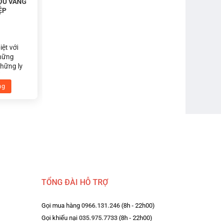
ỢU VANG
ỆP
iệt với
những
những ly
ắng pha lê
 trong và
ng
cao trải
ức hương
ạn. Hoàn
hức uống
 khắc
 người
TỔNG ĐÀI HỖ TRỢ
Gọi mua hàng
0966.131.246
(8h - 22h00)
Gọi khiếu nại
035.975.7733
(8h - 22h00)