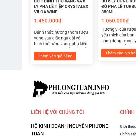
ƯỢU VANG
BỘ 1 BÌNH THỞ VANG VÀ 6
BỘ 6 LY UỐNG R
CCA 540ML
LY PHA LÊ TIỆP CRYSTALEX
ĐỎ PHA LÊ TURB
VILOA WINE
350ML
1.450.000
₫
1.050.000
₫
u vang đỏ
Hương vị của rượ
 sẽ trở nên
Đánh thức hương thơm rượu
yêu thích của bạn 
ly uống
vang sau giấc ngủ dài với
sống động trong l
 lê Rebecca
bình thở rượu vang, phụ kiện
rượu vang đỏ pha 
Được thiết
àng
tuyệt vời không thể thiếu để
Turbulence 350ml.
, giúp rượu
Thêm vào giỏ hà
được tận hưởng trọn vẹn
Thêm vào giỏ hàng
kế với một bầu lớn
 tăng hương
khoảnh khắc. Đi kèm 6 ly pha
thở dễ dàng, làm 
a rượu.
lê sang trọng tinh tế khiến
thơm và mùi vị củ
rọng cũng
bạn thăng hoa trong từng
Hình dạng sang t
nh thẩm mỹ
phút giây
cũng mang lại tín
cao cho bàn tiệc.
LIÊN HỆ VỚI CHÚNG TÔI
CHÍNH
HỘ KINH DOANH NGUYỄN PHƯƠNG
Ý nghĩa của pha lê trong phong thủy họ
Giới thiệ
TUẤN
Chính sác