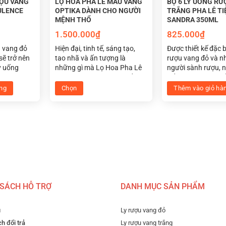
ƯỢU VANG
LỌ HOA PHA LÊ MÀU VÀNG
BỘ 6 LY UỐNG RƯ
ULENCE
OPTIKA DÀNH CHO NGƯỜI
TRẮNG PHA LÊ TI
MỆNH THỔ
SANDRA 350ML
1.500.000
₫
825.000
₫
u vang đỏ
Hiện đại, tinh tế, sáng tạo,
Được thiết kế đặc b
sẽ trở nên
tao nhã và ấn tượng là
rượu vang đỏ và 
y uống
những gì mà Lọ Hoa Pha Lê
người sành rượu, 
lê
Tiệp Optika màu vàng đất
uống rượu vang tr
 Được thiết
hợp phong thủy cho người
Sandra 350ml siêu
ng
Chọn
Thêm vào giỏ hà
, giúp rượu
mệnh thổ đem lại may mắn
lấp lánh này nâng 
Sản
tăng hương
cho không gian sống và làm
nghiệm thưởng th
phẩm
a rượu.
việc của bạn.
vị yêu thích của b
này
rọng cũng
hảo để biến mỗi t
h thẩm mỹ
thành một khoảnh
có
đáng nhớ nhất bên
nhiều
thân, bạn bè.
biến
thể.
Các
 SÁCH HỖ TRỢ
DANH MỤC SẢN PHẨM
tùy
chọn
c
u
Ly rượu vang đỏ
có
h đổi trả
Ly rượu vang trắng