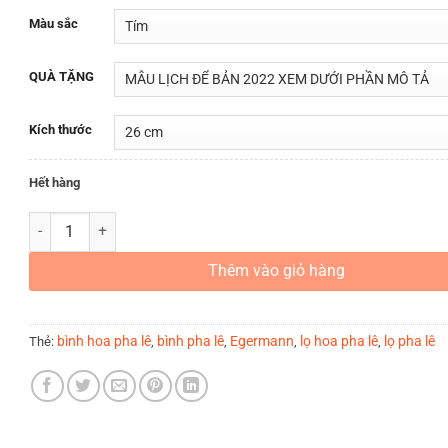
Màu sắc
QUÀ TẶNG
Kích thước
Hết hàng
LỌ HOA PHA LÊ MÀU TÍM OPTIKA DÀNH CHO NGƯỜI MỆNH HỎA s
Thêm vào giỏ hàng
bình hoa pha lê
bình pha lê
Egermann
lọ hoa pha lê
lọ pha lê
Thẻ:
,
,
,
,