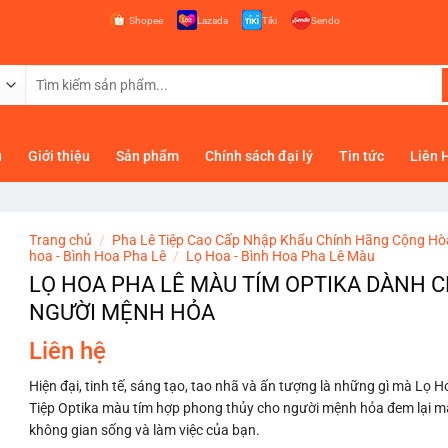
Shopee
Lazada
Tiki
Sendo
Tìm
kiếm:
ủ
Giới thiệu
Sản phẩm
Chính sách đại lý
Tin tức
Liên 
Trang chủ
/
Pha Lê Tiệp Cao Cấp Nhập Khẩu Chính Hãng Cộng Hò
hoa - Bình Hoa Pha Lê
/
Lọ Hoa - Bình Hoa Pha Lê Màu
LỌ HOA PHA LÊ MÀU TÍM OPTIKA DÀNH 
NGƯỜI MỆNH HỎA
Liên hệ
Hiện đại, tinh tế, sáng tạo, tao nhã và ấn tượng là những gì mà Lọ 
Tiệp Optika màu tím hợp phong thủy cho người mệnh hỏa đem lại 
không gian sống và làm việc của bạn.