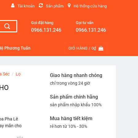
Tài khoản
Sản phẩm
Hệ thống cửa hàng
Gọi đặt hàng
Gọi tư vấn
0966.131.246
0966.131.246
Hệ Phương Tuấn
GIỎ HÀNG /
0
₫
a Séc
/
Lọ
Giao hàng nhanh chóng
chỉ trong vòng 24 giờ
CHO
Sản phẩm chính hãng
sản phẩm nhập khẩu 100%
Mua hàng tiết kiệm
Hoa Pha Lê
may mắn cho
rẻ hơn từ 10% - 30%