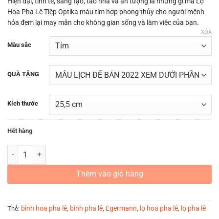
Hiện đại, tinh tế, sáng tạo, tao nhã và ấn tượng là những gì mà Lọ
Hoa Pha Lê Tiệp Optika màu tím hợp phong thủy cho người mệnh
hỏa đem lại may mắn cho không gian sống và làm việc của bạn.
XÓA
Màu sắc
QUÀ TẶNG
Kích thước
Hết hàng
LỌ HOA PHA LÊ MÀU TÍM OPTIKA DÀNH CHO NGƯỜI MỆNH HỎA số 
Thêm vào giỏ hàng
bình hoa pha lê
bình pha lê
Egermann
lọ hoa pha lê
lọ pha lê
Thẻ:
,
,
,
,