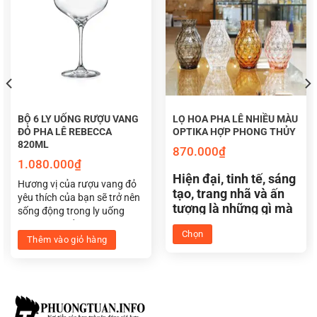
BỘ 6 LY UỐNG RƯỢU VANG
LỌ HOA PHA LÊ NHIỀU MÀU
ĐỎ PHA LÊ REBECCA
OPTIKA HỢP PHONG THỦY
820ML
Ý nghĩa của pha lê trong phong thủy học
870.000
₫
1.080.000
₫
Hiện đại, tinh tế, sáng
Hương vị của rượu vang đỏ
ĐIỂM NỔI BẬT CỦA LỌ HOA PHA LÊ
tạo, trang nhã và ấn
yêu thích của bạn sẽ trở nên
tượng là những gì mà
sống động trong ly uống
MÀU TÍM OPTIKA DÀNH CHO NGƯỜI
lọ hoa pha lê Tiệp
rượu vang đỏ pha lê Rebecca
Chọn
Optika nhiều màu hợp
Red Wine 820ml. Được thiết
MỆNH HỎA
Thêm vào giỏ hàng
Sản
kế với một bầu lớn, giúp rượu
phong thủy sẽ đem
thở dễ dàng, làm tăng hương
phẩm
đến cho không gian
– Vẻ đẹp hoàn mỹ của lọ hoa rất thích hợp để lựa
thơm và mùi vị của rượu.
này
sống và làm việc của
chọn làm quà tặng cho người thân, bạn bè, đồng
Hình dạng sang trọng cũng
có
chính bạn.
cũng mang lại tính thẩm mỹ
nghiệp và đối tác.
nhiều