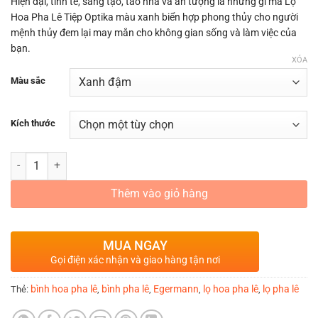
Hiện đại, tinh tế, sáng tạo, tao nhã và ấn tượng là những gì mà Lọ
Hoa Pha Lê Tiệp Optika màu xanh biển hợp phong thủy cho người
mệnh thủy đem lại may mắn cho không gian sống và làm việc của
bạn.
XÓA
Màu sắc
Kích thước
LỌ HOA PHA LÊ MÀU XANH BIỂN OPTIKA DÀNH CHO NGƯỜI MỆNH T
Thêm vào giỏ hàng
MUA NGAY
Gọi điện xác nhận và giao hàng tận nơi
bình hoa pha lê
bình pha lê
Egermann
lọ hoa pha lê
lọ pha lê
Thẻ:
,
,
,
,