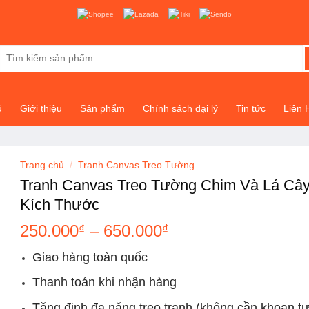
Shopee
Lazada
Tiki
Sendo
Tìm
kiếm:
ủ
Giới thiệu
Sản phẩm
Chính sách đại lý
Tin tức
Liên 
Trang chủ
/
Tranh Canvas Treo Tường
Tranh Canvas Treo Tường Chim Và Lá Câ
Kích Thước
Khoảng
250.000
–
650.000
₫
₫
giá:
Giao hàng toàn quốc
từ
250.000₫
Thanh toán khi nhận hàng
đến
Tặng đinh đa năng treo tranh (không cần khoan t