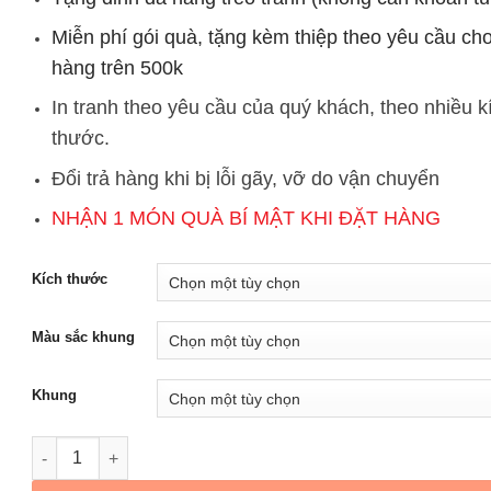
650.000₫
Miễn phí gói quà, tặng kèm thiệp theo yêu cầu ch
hàng trên 500k
In tranh theo yêu cầu của quý khách, theo nhiều k
thước.
Đổi trả hàng khi bị lỗi gãy, vỡ do vận chuyển
NHẬN 1 MÓN QUÀ BÍ MẬT KHI ĐẶT HÀNG
Kích thước
Màu sắc khung
Khung
Tranh Canvas Treo Tường Chim Và Lá Cây Đủ Kích Thước số