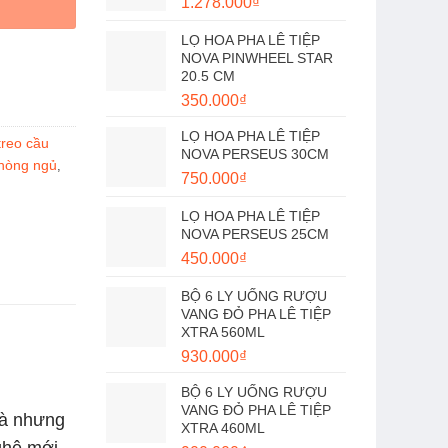
1.278.000
₫
LỌ HOA PHA LÊ TIỆP
NOVA PINWHEEL STAR
20.5 CM
350.000
₫
LỌ HOA PHA LÊ TIỆP
treo cầu
NOVA PERSEUS 30CM
phòng ngủ
,
750.000
₫
LỌ HOA PHA LÊ TIỆP
NOVA PERSEUS 25CM
450.000
₫
BỘ 6 LY UỐNG RƯỢU
VANG ĐỎ PHA LÊ TIỆP
XTRA 560ML
930.000
₫
BỘ 6 LY UỐNG RƯỢU
VANG ĐỎ PHA LÊ TIỆP
hà nhưng
XTRA 460ML