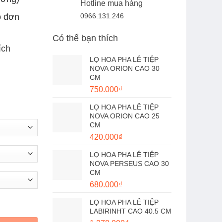
Hotline mua hàng
o đơn
0966.131.246
Có thể bạn thích
ích
LỌ HOA PHA LÊ TIỆP
NOVA ORION CAO 30
CM
750.000
₫
LỌ HOA PHA LÊ TIỆP
NOVA ORION CAO 25
CM
420.000
₫
LỌ HOA PHA LÊ TIỆP
NOVA PERSEUS CAO 30
CM
680.000
₫
LỌ HOA PHA LÊ TIỆP
 lượng
LABIRINHT CAO 40.5 CM