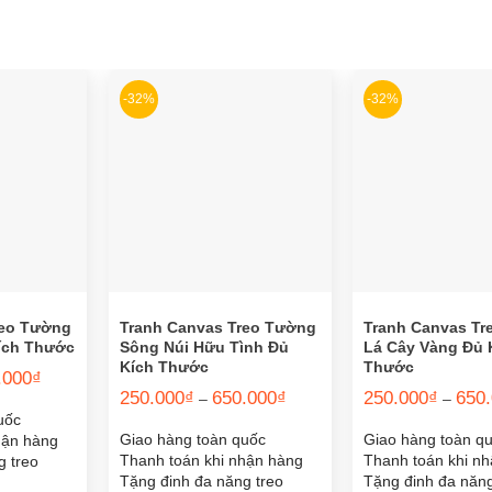
-32%
-32%
reo Tường
Tranh Canvas Treo Tường
Tranh Canvas T
Kích Thước
Sông Núi Hữu Tình Đủ
Lá Cây Vàng Đủ 
Kích Thước
Thước
Khoảng
.000
₫
giá:
Khoảng
250.000
₫
650.000
₫
250.000
₫
650
–
–
từ
giá:
uốc
250.000₫
từ
đến
Giao hàng toàn quốc
Giao hàng toàn q
hận hàng
250.000₫
650.000₫
đến
Thanh toán khi nhận hàng
Thanh toán khi n
g treo
650.000₫
Tặng đinh đa năng treo
Tặng đinh đa năng
 khoan