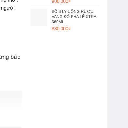
ghệ mới,
900.000
₫
i người
BỘ 6 LY UỐNG RƯỢU
VANG ĐỎ PHA LÊ XTRA
360ML
880.000
₫
hững bức