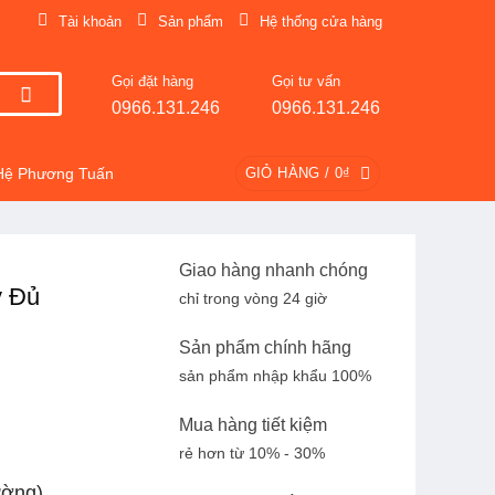
Tài khoản
Sản phẩm
Hệ thống cửa hàng
Gọi đặt hàng
Gọi tư vấn
0966.131.246
0966.131.246
Hệ Phương Tuấn
GIỎ HÀNG /
0
₫
Giao hàng nhanh chóng
y Đủ
chỉ trong vòng 24 giờ
Sản phẩm chính hãng
sản phẩm nhập khẩu 100%
Mua hàng tiết kiệm
rẻ hơn từ 10% - 30%
ường)