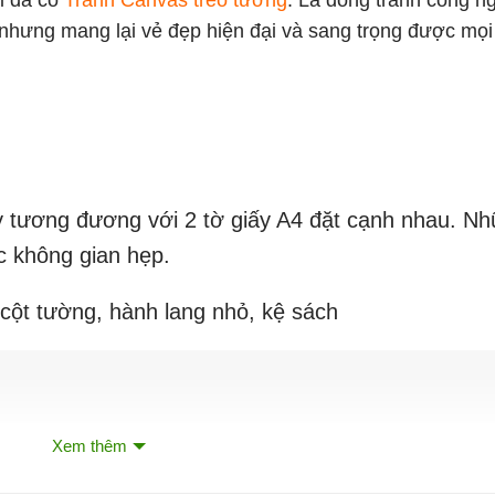
hi đã có
Tranh Canvas treo tường
. Là dòng tranh công n
 nhưng mang lại vẻ đẹp hiện đại và sang trọng được mọ
ày tương đương với 2 tờ giấy A4 đặt cạnh nhau. N
c không gian hẹp.
 cột tường, hành lang nhỏ, kệ sách
Xem thêm