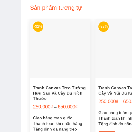
Sản phẩm tương tự
-32%
-32%
Tranh Canvas Treo Tường
Tranh Canvas T
Hưu Sao Và Cây Đủ Kích
Cây Và Núi Đủ 
Thước
250.000
₫
650
–
Khoảng
250.000
₫
650.000
₫
–
giá:
Giao hàng toàn q
từ
Giao hàng toàn quốc
Thanh toán khi n
250.000₫
đến
Thanh toán khi nhận hàng
Tặng đinh đa năn
650.000₫
Tặng đinh đa năng treo
tranh (không cần