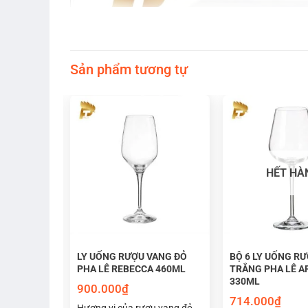
Sản phẩm tương tự
HẾT HÀ
ƯỢU VANG
LY UỐNG RƯỢU VANG ĐỎ
BỘ 6 LY UỐNG R
BULENCE
PHA LÊ REBECCA 460ML
TRẮNG PHA LÊ A
330ML
900.000
₫
714.000
₫
Hương vị của rượu vang đỏ