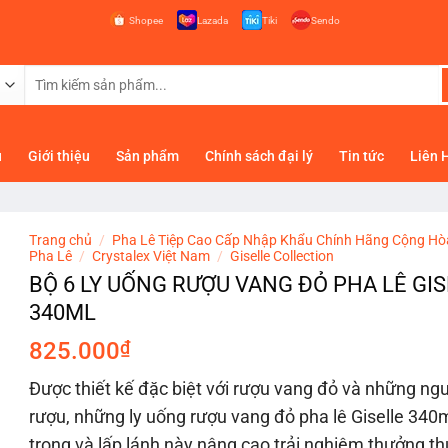
Shopee
Lazada
Tiki
Sendo
Tìm
kiếm:
ủ
Giới thiệu
Sản phẩm
Chính sách đại lý
Tin tức
Liên 
Trang chủ
/
Pha Lê Tiệp Cao Cấp Nhập Khẩu Chính Hãng Cộng Hò
Pha Lê
/
Crystalex Việt Nam
/
Giselle Collection
BỘ 6 LY UỐNG RƯỢU VANG ĐỎ PHA LÊ GI
340ML
825.000
₫
Được thiết kế đặc biệt với rượu vang đỏ và những ng
rượu, những ly uống rượu vang đỏ pha lê Giselle 340m
trong và lấp lánh này nâng cao trải nghiệm thưởng t