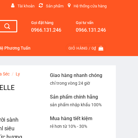
Tài khoản
Sản phẩm
Hệ thống cửa hàng
Gọi đặt hàng
Gọi tư vấn
0966.131.246
0966.131.246
Hệ Phương Tuấn
GIỎ HÀNG /
0
₫
a Séc
/
Ly
Giao hàng nhanh chóng
chỉ trong vòng 24 giờ
SELLE
Sản phẩm chính hãng
sản phẩm nhập khẩu 100%
Mua hàng tiết kiệm
ười sành
rẻ hơn từ 10% - 30%
l siêu
hức hương