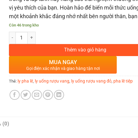
vị yêu thích của bạn. Hoàn hảo để biến mỗi thức uốn
một khoảnh khắc đáng nhớ nhất bên người thân, bạn
Còn 46 trong kho
BỘ 6 LY UỐNG RƯỢU VANG ĐỎ PHA LÊ GISELLE 340ML số lượng
Thêm vào giỏ hàng
MUA NGAY
Gọi điện xác nhận và giao hàng tận nơi
ly pha lê
ly uống rượu vang
ly uống rượu vang đỏ
pha lê tiệp
Thẻ:
,
,
,
 (0)