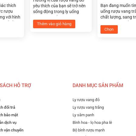
iác thích
Bạn đang muốn tìm
yêu thích của bạn sẽ trở nên
ức rượu
uống rượu vang tr
sống động trong ly uống
ng với hình
chất lượng, sang t
rượu vang đỏ pha lê Rebecca
nh tế của
độc đáo? Ly uống 
Red Wine 540ml. Được thiết
Thêm vào giỏ hàng
ng rượu
trắng Gina White 
kế với một bầu lớn, giúp rượu
Chọn
rdea
350ml, 450ml chắc
thở dễ dàng, làm tăng hương
Sản
, thanh
gợi ý hấp dẫn nhấ
thơm và mùi vị của rượu.
phẩm
iều điều
bạn.
Hình dạng sang trọng cũng
này
 khám phá
cũng mang lại tính thẩm mỹ
t vời này.
cao cho bàn tiệc.
có
nhiều
biến
thể.
 SÁCH HỖ TRỢ
DANH MỤC SẢN PHẨM
Các
tùy
NG RƯỢU VANG ĐỎ PHA LÊ GISELLE 340ML
chọn
u
Ly rượu vang đỏ
có
h đổi trả
Ly rượu vang trắng
thể
c
ch bảo mật
Ly sâm panh
được
n dịch vụ
Bình hoa - lọ hoa pha lê
chọn
ỐNG RƯỢU VANG ĐỎ PHA LÊ GISELLE 340
ch vận chuyển
Bộ bình rượu mạnh
trên