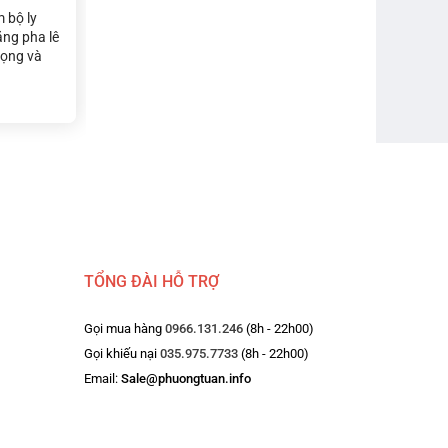
 bộ ly
ắng pha lê
rọng và
rượu vang
Wine 230ml,
 chắn là
t dành cho
TỔNG ĐÀI HỖ TRỢ
Gọi mua hàng
0966.131.246
(8h - 22h00)
Gọi khiếu nại
035.975.7733
(8h - 22h00)
Email:
Sale@phuongtuan.info
ML