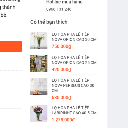
Hotline mua hàng
g thành
0966.131.246
 bè.
Có thể bạn thích
LỌ HOA PHA LÊ TIỆP
NOVA ORION CAO 30 CM
750.000
₫
LỌ HOA PHA LÊ TIỆP
NOVA ORION CAO 25 CM
420.000
₫
LỌ HOA PHA LÊ TIỆP
NOVA PERSEUS CAO 30
CM
680.000
₫
LỌ HOA PHA LÊ TIỆP
LABIRINHT CAO 40.5 CM
1.278.000
₫