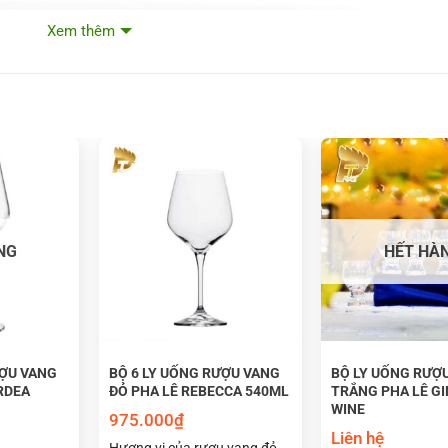
Xem thêm
NG
HẾT HÀ
ƯỢU VANG
BỘ 6 LY UỐNG RƯỢU VANG
BỘ LY UỐNG RƯỢ
RDEA
ĐỎ PHA LÊ REBECCA 540ML
TRẮNG PHA LÊ G
WINE
975.000
₫
Liên hệ
Hương vị của rượu vang đỏ