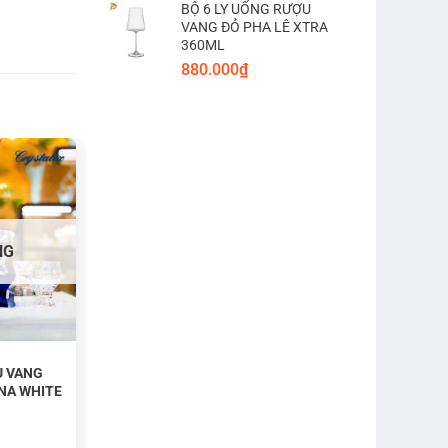
BỘ 6 LY UỐNG RƯỢU
VANG ĐỎ PHA LÊ XTRA
360ML
880.000
₫
NG
U VANG
INA WHITE