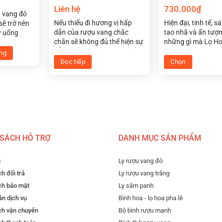
Liên hệ
730.000
₫
iữ được độ tươi mát tự nhiên.
u vang đỏ
Nếu thiếu đi hương vị hấp
Hiện đại, tinh tế, s
sẽ trở nên
dẫn của rượu vang chắc
tao nhã và ấn tượn
y uống
toát lên vẻ đẹp quý phái, phản ánh sự tinh tế và đẳng cấp.
chắn sẽ không đủ thể hiện sự
những gì mà Lọ H
lê Rebecca
g và tinh tế, biến mỗi giọt rượu vang trắng thành một tr
đẳng cấp. Và đó là lý do để
Tiệp Optika màu t
ược thiết
ng
bộ ly uống rượu vang trắng
phong thủy cho n
, giúp rượu
Đọc tiếp
Chọn
pha lê Jane White Wine hiện
hỏa đem lại may 
tăng hương
Sản
diện trong không gian tiệc
không gian sống và
a rượu.
t chuyến du hành vào thế giới của hương vị, màu sắc và c
phẩm
sang trọng như một sự lựa
của bạn.
rọng cũng
này
chọn tuyệt vời nhất.
h thẩm mỹ
có
nhiều
biến
 SÁCH HỖ TRỢ
DANH MỤC SẢN PHẨM
thể.
Các
u
Ly rượu vang đỏ
tùy
h đổi trả
Ly rượu vang trắng
chọn
ch bảo mật
Ly sâm panh
có
n dịch vụ
Bình hoa - lọ hoa pha lê
thể
được
ch vận chuyển
Bộ bình rượu mạnh