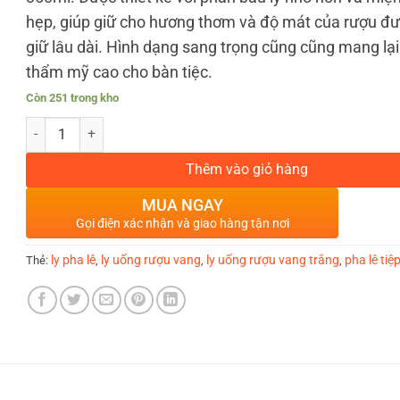
hẹp, giúp giữ cho hương thơm và độ mát của rượu đư
giữ lâu dài. Hình dạng sang trọng cũng cũng mang lại
thẩm mỹ cao cho bàn tiệc.
Còn 251 trong kho
BỘ 6 LY UỐNG RƯỢU VANG TRẮNG PHA LÊ TIỆP COLIBRI 350ML s
Thêm vào giỏ hàng
MUA NGAY
Gọi điện xác nhận và giao hàng tận nơi
ly pha lê
ly uống rượu vang
ly uống rượu vang trắng
pha lê tiệ
Thẻ:
,
,
,