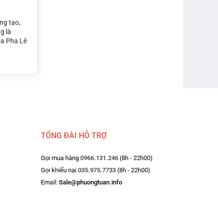
áng tạo,
g là
 Khi cầm
oa Pha Lê
ải nghiệm
ím hợp
gười mệnh
mắn cho
 làm việc
ảm xúc.
TỔNG ĐÀI HỖ TRỢ
Gọi mua hàng
0966.131.246
(8h - 22h00)
Gọi khiếu nại
035.975.7733
(8h - 22h00)
Email:
Sale@phuongtuan.info