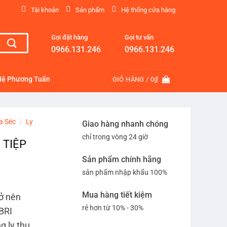
Tài khoản
Sản phẩm
Hệ thống cửa hàng
Gọi đặt hàng
Gọi tư vấn
0966.131.246
0966.131.246
Hệ Phương Tuấn
GIỎ HÀNG /
0
₫
a Séc
/
Ly
Giao hàng nhanh chóng
chỉ trong vòng 24 giờ
 TIỆP
Sản phẩm chính hãng
sản phẩm nhập khẩu 100%
Mua hàng tiết kiệm
rở nên
rẻ hơn từ 10% - 30%
BRI
g ly thu