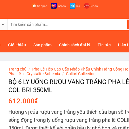
Shopee
Lazada
Tiki
Sendo
Tìm
kiếm:
ủ
Giới thiệu
Sản phẩm
Chính sách đại lý
Tin tức
Liên 
Trang chủ
/
Pha Lê Tiệp Cao Cấp Nhập Khẩu Chính Hãng Cộng Hò
Pha Lê
/
Crystalite Bohemia
/
Colibri Collection
BỘ 6 LY UỐNG RƯỢU VANG TRẮNG PHA LÊ
COLIBRI 350ML
612.000
₫
Hương vị của rượu vang trắng yêu thích của bạn sẽ t
sống động trong ly uống rượu vang trắng pha lê COLI
350ml. Được thiết kế với phần bầu ly nhỏ hơn và miện