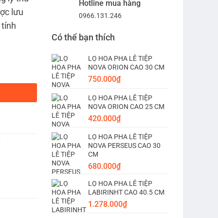
Hotline mua hàng
ợc lưu
0966.131.246
 tính
Có thể bạn thích
LỌ HOA PHA LÊ TIỆP
NOVA ORION CAO 30 CM
ố lượng
750.000
₫
LỌ HOA PHA LÊ TIỆP
NOVA ORION CAO 25 CM
420.000
₫
LỌ HOA PHA LÊ TIỆP
p
NOVA PERSEUS CAO 30
CM
680.000
₫
LỌ HOA PHA LÊ TIỆP
LABIRINHT CAO 40.5 CM
1.278.000
₫