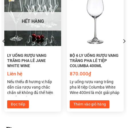
HẾT HÀNG
LY UỐNG RƯỢU VANG
BỘ 6 LY UỐNG RƯỢU VANG
TRẮNG PHA LÊ JANE
TRẮNG PHA LÊ TIỆP
WHITE WINE
COLUMBA 400ML
Liên hệ
870.000
₫
Ý nghĩa của pha lê trong phong thủy học
Nếu thiếu đi hương vị hấp
Ly uống rượu vang trắng
dẫn của rượu vang chắc
pha lê tiệp Columba White
chắn sẽ không đủ thể hiện
Wine 400ml là một giải pháp
ĐIỂM NỔI BẬT CỦA LỌ HOA PHA LÊ
sự đẳng cấp. Và đó là lý do
linh hoạt, sang trọng dành
để bộ ly uống rượu vang
cho các loại rượu vang
Đọc tiếp
Thêm vào giỏ hàng
MÀU XANH BIỂN OPTIKA DÀNH CHO
trắng pha lê Jane White Wine
trắng. Thiết kế ly giúp vang
hiện diện trong không gian
trắng thể hiện các đặc tính
NGƯỜI MỆNH THỦY
tiệc sang trọng như một sự
tinh tế của rượu. Bất cứ
lựa chọn tuyệt vời nhất.
người yêu rượu vang nào