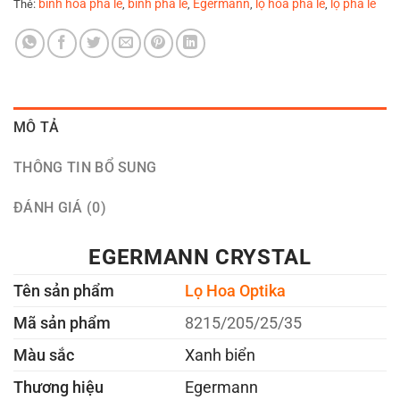
bình hoa pha lê
bình pha lê
Egermann
lọ hoa pha lê
lọ pha lê
Thẻ:
,
,
,
,
MÔ TẢ
THÔNG TIN BỔ SUNG
ĐÁNH GIÁ (0)
EGERMANN CRYSTAL
Tên sản phẩm
Lọ Hoa Optika
Mã sản phẩm
8215/205/25/35
Màu sắc
Xanh biển
Thương hiệu
Egermann