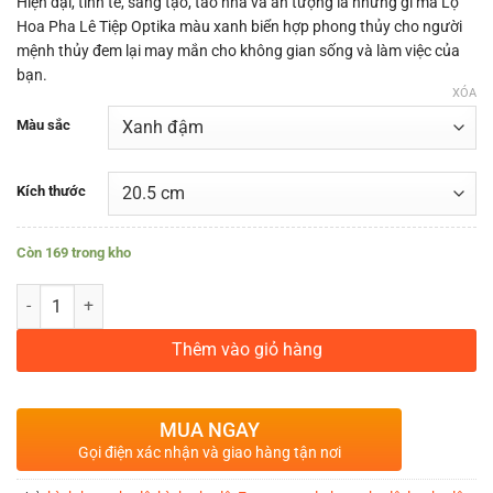
Hiện đại, tinh tế, sáng tạo, tao nhã và ấn tượng là những gì mà Lọ
Hoa Pha Lê Tiệp Optika màu xanh biển hợp phong thủy cho người
mệnh thủy đem lại may mắn cho không gian sống và làm việc của
bạn.
XÓA
Màu sắc
Kích thước
Còn 169 trong kho
LỌ HOA PHA LÊ MÀU XANH BIỂN OPTIKA DÀNH CHO NGƯỜI MỆNH T
Thêm vào giỏ hàng
MUA NGAY
Gọi điện xác nhận và giao hàng tận nơi