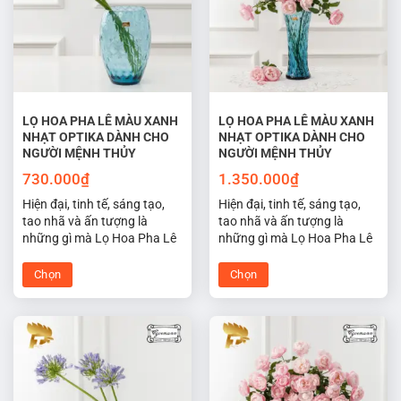
thể.
thể.
Các
Các
tùy
tùy
chọn
chọn
có
có
thể
thể
được
được
LỌ HOA PHA LÊ MÀU XANH
LỌ HOA PHA LÊ MÀU XANH
NHẠT OPTIKA DÀNH CHO
NHẠT OPTIKA DÀNH CHO
chọn
chọn
NGƯỜI MỆNH THỦY
NGƯỜI MỆNH THỦY
trên
trên
trang
trang
730.000
₫
1.350.000
₫
sản
sản
Hiện đại, tinh tế, sáng tạo,
Hiện đại, tinh tế, sáng tạo,
phẩm
phẩm
tao nhã và ấn tượng là
tao nhã và ấn tượng là
những gì mà Lọ Hoa Pha Lê
những gì mà Lọ Hoa Pha Lê
Tiệp Optika màu xanh nhạt
Tiệp Optika màu xanh nhạt
hợp phong thủy cho người
hợp phong thủy cho người
Chọn
Chọn
mệnh thủy đem lại may mắn
mệnh thủy đem lại may mắn
Sản
Sản
cho không gian sống và làm
cho không gian sống và làm
phẩm
phẩm
việc của bạn.
việc của bạn.
này
này
có
có
nhiều
nhiều
biến
biến