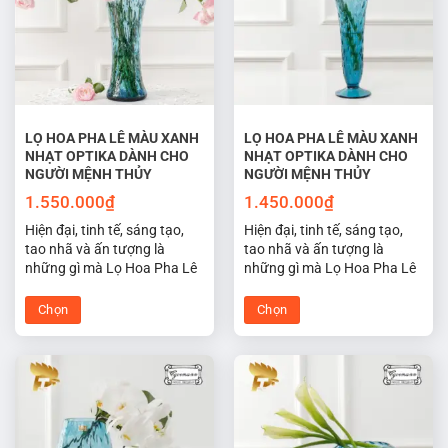
thể.
thể.
Các
Các
tùy
tùy
chọn
chọn
có
có
thể
thể
được
được
LỌ HOA PHA LÊ MÀU XANH
LỌ HOA PHA LÊ MÀU XANH
NHẠT OPTIKA DÀNH CHO
NHẠT OPTIKA DÀNH CHO
chọn
chọn
NGƯỜI MỆNH THỦY
NGƯỜI MỆNH THỦY
trên
trên
trang
trang
1.550.000
₫
1.450.000
₫
sản
sản
Hiện đại, tinh tế, sáng tạo,
Hiện đại, tinh tế, sáng tạo,
phẩm
phẩm
tao nhã và ấn tượng là
tao nhã và ấn tượng là
những gì mà Lọ Hoa Pha Lê
những gì mà Lọ Hoa Pha Lê
Tiệp Optika màu xanh nhạt
Tiệp Optika màu xanh nhạt
hợp phong thủy cho người
hợp phong thủy cho người
Chọn
Chọn
mệnh thủy đem lại may mắn
mệnh thủy đem lại may mắn
Sản
Sản
cho không gian sống và làm
cho không gian sống và làm
phẩm
phẩm
việc của bạn.
việc của bạn.
này
này
có
có
nhiều
nhiều
biến
biến