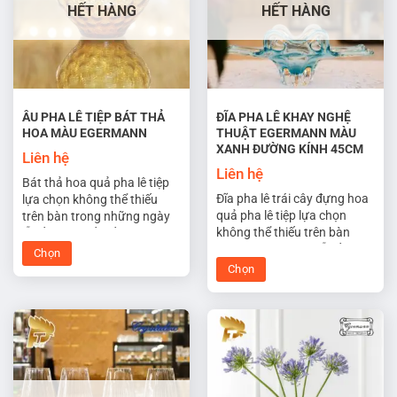
HẾT HÀNG
HẾT HÀNG
ÂU PHA LÊ TIỆP BÁT THẢ
ĐĨA PHA LÊ KHAY NGHỆ
HOA MÀU EGERMANN
THUẬT EGERMANN MÀU
XANH ĐƯỜNG KÍNH 45CM
Liên hệ
Liên hệ
Bát thả hoa quả pha lê tiệp
Đĩa pha lê trái cây đựng hoa
lựa chọn không thể thiếu
quả pha lê tiệp lựa chọn
trên bàn trong những ngày
không thể thiếu trên bàn
lễ tết. Với thiết kế đặc biệt,
trong những ngày lễ tết. Với
tinh xảo và nghệ thuật khiến
Chọn
thiết kế đặc biệt, tinh xảo và
nơi bày trí trở nên nổi bật và
Chọn
Sản
nghệ thuật khiến nơi bày trí
sang trọng.
Sản
phẩm
trở nên nổi bật và sang
phẩm
này
trọng.
này
có
có
nhiều
nhiều
biến
biến
thể.