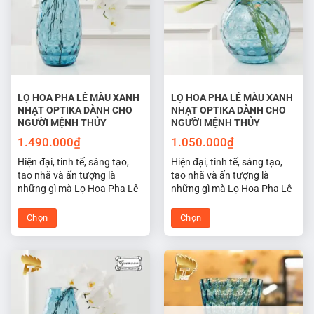
thể.
thể.
Các
Các
tùy
tùy
chọn
chọn
có
có
thể
thể
được
được
LỌ HOA PHA LÊ MÀU XANH
LỌ HOA PHA LÊ MÀU XANH
NHẠT OPTIKA DÀNH CHO
NHẠT OPTIKA DÀNH CHO
chọn
chọn
NGƯỜI MỆNH THỦY
NGƯỜI MỆNH THỦY
trên
trên
trang
trang
1.490.000
₫
1.050.000
₫
sản
sản
Hiện đại, tinh tế, sáng tạo,
Hiện đại, tinh tế, sáng tạo,
phẩm
phẩm
tao nhã và ấn tượng là
tao nhã và ấn tượng là
những gì mà Lọ Hoa Pha Lê
những gì mà Lọ Hoa Pha Lê
Tiệp Optika màu xanh nhạt
Tiệp Optika màu xanh nhạt
hợp phong thủy cho người
hợp phong thủy cho người
Chọn
Chọn
mệnh thủy đem lại may mắn
mệnh thủy đem lại may mắn
Sản
Sản
cho không gian sống và làm
cho không gian sống và làm
phẩm
phẩm
việc của bạn.
việc của bạn.
này
này
có
có
nhiều
nhiều
biến
biến