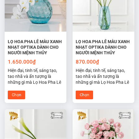
thể.
thể.
Các
Các
tùy
tùy
chọn
chọn
có
có
thể
thể
được
được
LỌ HOA PHA LÊ MÀU XANH
LỌ HOA PHA LÊ MÀU XANH
NHẠT OPTIKA DÀNH CHO
NHẠT OPTIKA DÀNH CHO
chọn
chọn
NGƯỜI MỆNH THỦY
NGƯỜI MỆNH THỦY
trên
trên
trang
trang
1.650.000
₫
870.000
₫
sản
sản
Hiện đại, tinh tế, sáng tạo,
Hiện đại, tinh tế, sáng tạo,
phẩm
phẩm
tao nhã và ấn tượng là
tao nhã và ấn tượng là
những gì mà Lọ Hoa Pha Lê
những gì mà Lọ Hoa Pha Lê
Tiệp Optika màu xanh nhạt
Tiệp Optika màu xanh nhạt
hợp phong thủy cho người
hợp phong thủy cho người
Chọn
Chọn
mệnh thủy đem lại may mắn
mệnh thủy đem lại may mắn
Sản
Sản
cho không gian sống và làm
cho không gian sống và làm
phẩm
phẩm
việc của bạn.
việc của bạn.
này
này
có
có
nhiều
nhiều
biến
biến