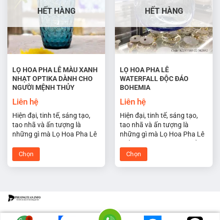
thể.
thể.
HẾT HÀNG
HẾT HÀNG
Các
Các
tùy
tùy
chọn
chọn
có
có
thể
thể
được
được
LỌ HOA PHA LÊ MÀU XANH
LỌ HOA PHA LÊ
NHẠT OPTIKA DÀNH CHO
WATERFALL ĐỘC ĐÁO
chọn
chọn
NGƯỜI MỆNH THỦY
BOHEMIA
trên
trên
trang
trang
Liên hệ
Liên hệ
sản
sản
Hiện đại, tinh tế, sáng tạo,
Hiện đại, tinh tế, sáng tạo,
phẩm
phẩm
tao nhã và ấn tượng là
tao nhã và ấn tượng là
những gì mà Lọ Hoa Pha Lê
những gì mà Lọ Hoa Pha Lê
Tiệp Optika màu xanh nhạt
nhiều màu hợp phong thủy
hợp phong thủy cho người
đem lại may mắn cho không
Chọn
Chọn
mệnh thủy đem lại may mắn
gian sống và làm việc của
Sản
Sản
cho không gian sống và làm
bạn.
phẩm
phẩm
việc của bạn.
này
này
có
có
nhiều
nhiều
biến
biến