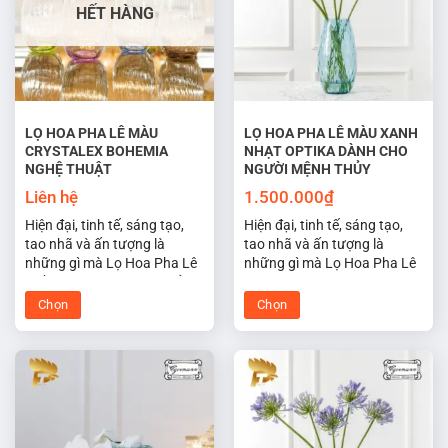
thể.
Các
HẾT HÀNG
Các
tùy
tùy
chọn
chọn
có
có
thể
thể
được
được
LỌ HOA PHA LÊ MÀU
LỌ HOA PHA LÊ MÀU XANH
chọn
CRYSTALEX BOHEMIA
NHẠT OPTIKA DÀNH CHO
chọn
trên
NGHỆ THUẬT
NGƯỜI MỆNH THỦY
trên
trang
trang
Liên hệ
1.500.000
₫
sản
sản
phẩm
Hiện đại, tinh tế, sáng tạo,
Hiện đại, tinh tế, sáng tạo,
phẩm
tao nhã và ấn tượng là
tao nhã và ấn tượng là
những gì mà Lọ Hoa Pha Lê
những gì mà Lọ Hoa Pha Lê
nhiều màu hợp phong thủy
Tiệp Optika màu xanh nhạt
đem lại may mắn cho không
hợp phong thủy cho người
Chọn
Chọn
gian sống và làm việc của
mệnh thủy đem lại may mắn
Sản
Sản
bạn.
cho không gian sống và làm
phẩm
phẩm
việc của bạn.
này
này
có
có
nhiều
nhiều
biến
biến