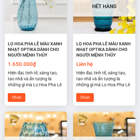
thể.
thể.
HẾT HÀNG
Các
Các
tùy
tùy
chọn
chọn
có
có
thể
thể
được
được
LỌ HOA PHA LÊ MÀU XANH
LỌ HOA PHA LÊ MÀU XANH
NHẠT OPTIKA DÀNH CHO
NHẠT OPTIKA DÀNH CHO
chọn
chọn
NGƯỜI MỆNH THỦY
NGƯỜI MỆNH THỦY
trên
trên
trang
trang
1.650.000
₫
Liên hệ
sản
sản
Hiện đại, tinh tế, sáng tạo,
Hiện đại, tinh tế, sáng tạo,
phẩm
phẩm
tao nhã và ấn tượng là
tao nhã và ấn tượng là
những gì mà Lọ Hoa Pha Lê
những gì mà Lọ Hoa Pha Lê
Tiệp Optika màu xanh nhạt
Tiệp Optika màu xanh nhạt
hợp phong thủy cho người
hợp phong thủy cho người
Chọn
Chọn
mệnh thủy đem lại may mắn
mệnh thủy đem lại may mắn
Sản
Sản
cho không gian sống và làm
cho không gian sống và làm
phẩm
phẩm
việc của bạn.
việc của bạn.
này
này
có
có
nhiều
nhiều
biến
biến