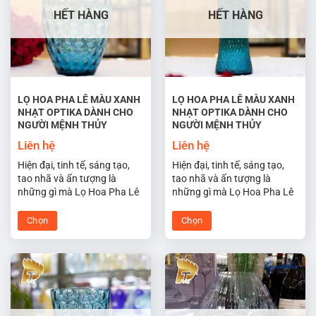
thể.
thể.
HẾT HÀNG
HẾT HÀNG
Các
Các
tùy
tùy
chọn
chọn
có
có
thể
thể
được
được
LỌ HOA PHA LÊ MÀU XANH
LỌ HOA PHA LÊ MÀU XANH
NHẠT OPTIKA DÀNH CHO
NHẠT OPTIKA DÀNH CHO
chọn
chọn
NGƯỜI MỆNH THỦY
NGƯỜI MỆNH THỦY
trên
trên
trang
trang
Liên hệ
Liên hệ
sản
sản
Hiện đại, tinh tế, sáng tạo,
Hiện đại, tinh tế, sáng tạo,
phẩm
phẩm
tao nhã và ấn tượng là
tao nhã và ấn tượng là
những gì mà Lọ Hoa Pha Lê
những gì mà Lọ Hoa Pha Lê
Tiệp Optika màu xanh nhạt
Tiệp Optika màu xanh nhạt
hợp phong thủy cho người
hợp phong thủy cho người
Chọn
Chọn
mệnh thủy đem lại may mắn
mệnh thủy đem lại may mắn
Sản
Sản
cho không gian sống và làm
cho không gian sống và làm
phẩm
phẩm
việc của bạn.
việc của bạn.
này
này
có
có
nhiều
nhiều
biến
biến