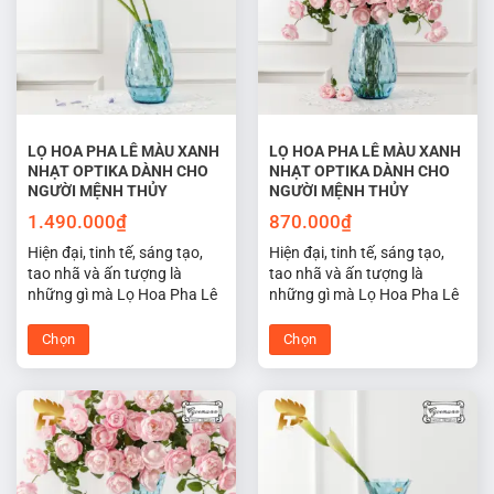
thể.
thể.
Các
Các
tùy
tùy
chọn
chọn
có
có
thể
thể
được
được
LỌ HOA PHA LÊ MÀU XANH
LỌ HOA PHA LÊ MÀU XANH
NHẠT OPTIKA DÀNH CHO
NHẠT OPTIKA DÀNH CHO
chọn
chọn
NGƯỜI MỆNH THỦY
NGƯỜI MỆNH THỦY
trên
trên
trang
trang
1.490.000
₫
870.000
₫
sản
sản
Hiện đại, tinh tế, sáng tạo,
Hiện đại, tinh tế, sáng tạo,
phẩm
phẩm
tao nhã và ấn tượng là
tao nhã và ấn tượng là
những gì mà Lọ Hoa Pha Lê
những gì mà Lọ Hoa Pha Lê
Tiệp Optika màu xanh nhạt
Tiệp Optika màu xanh nhạt
hợp phong thủy cho người
hợp phong thủy cho người
Chọn
Chọn
mệnh thủy đem lại may mắn
mệnh thủy đem lại may mắn
Sản
Sản
cho không gian sống và làm
cho không gian sống và làm
phẩm
phẩm
việc của bạn.
việc của bạn.
này
này
có
có
nhiều
nhiều
biến
biến