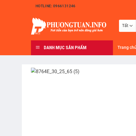
Bỏ
HOTLINE: 0966131246
qua
nội
dung
DANH MỤC SẢN PHẨM
Trang ch