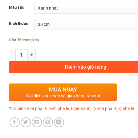
Màu sắc
Kích thước
Còn 75 trong kho
LỌ HOA PHA LÊ MÀU XANH NHẠT OPTIKA DÀNH CHO NGƯỜI MỆN
Thêm vào giỏ hàng
MUA NGAY
Gọi điện xác nhận và giao hàng tận nơi
bình hoa pha lê
bình pha lê
Egermann
lọ hoa pha lê
lọ pha lê
Thẻ:
,
,
,
,