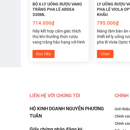
BỘ 6 LY UỐNG RƯỢU VANG
LY UỐNG RƯỢU V
TRẮNG PHA LÊ ARDEA
PHA LÊ VIOLA O
330ML
KHẨU
714.000
₫
795.000
₫
Hãy kết hợp cảm giác thích
Nâng tầm bàn ăn 
thú khi thưởng thức rượu
thiết kế ly uống r
vang trắng hảo hạng với hình
pha lê Viola Optic 
thức nghệ thuật tinh tế của
thượng. Hoàn hảo
những chiếc ly uống rượu
vụ rượu tại nhà h
Đọc tiếp
Chọn
pha lê tuyệt đẹp Ardea
sạn hoặc làm quà
Sản
330ml. Sang trọng, thanh
đáo và đẳng cấp.
phẩm
lịch, hiện đại và nhiều điều
này
thú vị nữa để bạn khám phá
bộ 6 ly pha lê tuyệt vời này.
có
nhiều
biến
LIÊN HỆ VỚI CHÚNG TÔI
CHÍNH
thể.
Các
HỘ KINH DOANH NGUYỄN PHƯƠNG
Giới thiệ
tùy
TUẤN
Chính sác
Ý nghĩa của pha lê trong phong thủy họ
chọn
Chính sá
có
Giấy chứng nhận đăng ký