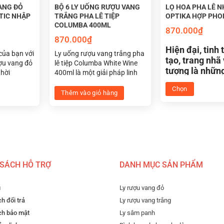
ANG ĐỎ
BỘ 6 LY UỐNG RƯỢU VANG
LỌ HOA PHA LÊ N
PTIC NHẬP
TRẮNG PHA LÊ TIỆP
OPTIKA HỢP PHO
COLUMBA 400ML
870.000
₫
870.000
₫
Hiện đại, tinh 
của bạn với
Ly uống rượu vang trắng pha
tạo, trang nhã
ượu vang đỏ
lê tiệp Columba White Wine
tượng là nhữn
thời
400ml là một giải pháp linh
lọ hoa pha lê 
 cho phục
hoạt, sang trọng dành cho
Chọn
Optika nhiều 
àng, khách
các loại rượu vang trắng.
Thêm vào giỏ hàng
 tặng độc
Thiết kế ly giúp vang trắng
phong thủy s
Sản
thể hiện các đặc tính tinh tế
đến cho không
phẩm
của rượu. Bất cứ người yêu
sống và làm v
này
rượu vang nào cũng sẽ hài
chính bạn.
có
lòng với bộ sản phẩm cao
nhiều
cấp đến từ Cộng hòa Séc
này.
biến
 SÁCH HỖ TRỢ
DANH MỤC SẢN PHẨM
thể.
Các
u
Ly rượu vang đỏ
tùy
h đổi trả
Ly rượu vang trắng
c
chọn
ch bảo mật
Ly sâm panh
có