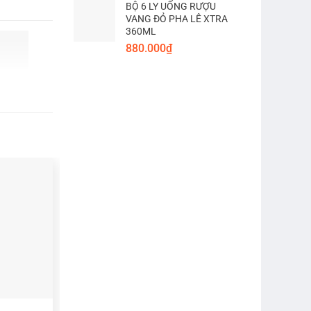
BỘ 6 LY UỐNG RƯỢU
VANG ĐỎ PHA LÊ XTRA
360ML
880.000
₫
HẾT HÀNG