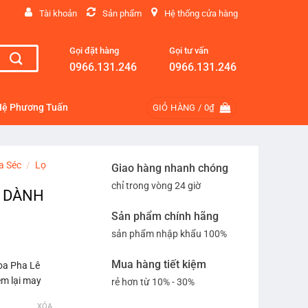
Tài khoản
Sản phẩm
Hệ thống cửa hàng
Gọi đặt hàng
Gọi tư vấn
0966.131.246
0966.131.246
Hệ Phương Tuấn
GIỎ HÀNG /
0
₫
a Séc
/
Lọ
Giao hàng nhanh chóng
chỉ trong vòng 24 giờ
A DÀNH
Sản phẩm chính hãng
sản phẩm nhập khẩu 100%
Mua hàng tiết kiệm
Hoa Pha Lê
em lại may
rẻ hơn từ 10% - 30%
XÓA