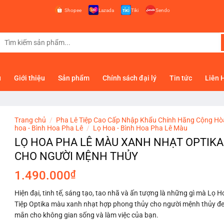
Shopee
Lazada
Tiki
Sendo
Tìm
kiếm:
ủ
Giới thiệu
Sản phẩm
Chính sách đại lý
Tin tức
Liên 
Trang chủ
/
Pha Lê Tiệp Cao Cấp Nhập Khẩu Chính Hãng Cộng Hò
hoa - Bình Hoa Pha Lê
/
Lọ Hoa - Bình Hoa Pha Lê Màu
LỌ HOA PHA LÊ MÀU XANH NHẠT OPTIK
CHO NGƯỜI MỆNH THỦY
1.490.000
₫
Hiện đại, tinh tế, sáng tạo, tao nhã và ấn tượng là những gì mà Lọ 
Tiệp Optika màu xanh nhạt hợp phong thủy cho người mệnh thủy đ
mắn cho không gian sống và làm việc của bạn.