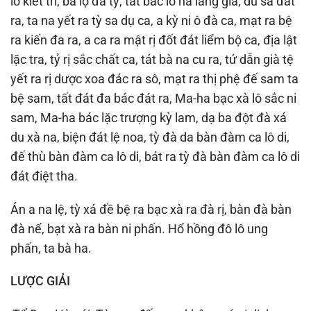
lô kiết tri, bà lộ đa tỳ, tát bác lô ha lăng già, du sa đát
ra, ta na yết ra tỳ sa dụ ca, a kỳ ni ô đà ca, mạt ra bệ
ra kiến đa ra, a ca ra mật rị đốt đát liểm bộ ca, địa lật
lặc tra, tỷ rị sắc chất ca, tát bà na cu ra, tứ dẫn già tệ
yết ra rị dược xoa đác ra sô, mạt ra thị phệ đế sam ta
bệ sam, tất đát đa bác đát ra, Ma-ha bạc xà lô sắc ni
sam, Ma-ha bác lặc trượng kỳ lam, dạ ba đột đà xá
du xà na, biện đát lệ noa, tỳ đà da bàn đàm ca lô di,
đế thù bàn đàm ca lô di, bát ra tỳ đà bàn đàm ca lô di
đát điệt tha.
Án a na lệ, tỳ xá đề bệ ra bạc xà ra đà rị, bàn đà bàn
đà nể, bạt xà ra bàn ni phấn. Hổ hồng đô lô ung
phấn, ta bà ha.
LƯỢC GIẢI