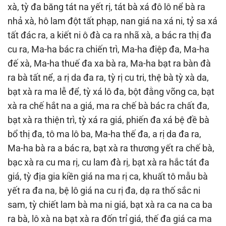
xà, tỳ đa băng tát na yết rị, tát bà xá đô lô nể bà ra
nhả xà, hô lam đột tất phạp, nan giá na xá ni, tỷ sa xá
tất đác ra, a kiết ni ô đà ca ra nhã xà, a bác ra thị đa
cu ra, Ma-ha bác ra chiến trì, Ma-ha điệp đa, Ma-ha
đế xà, Ma-ha thuế đa xa bà ra, Ma-ha bạt ra bàn đà
ra bà tất nể, a rị da đa ra, tỳ rị cu tri, thệ bà tỳ xà da,
bạt xà ra ma lễ để, tỳ xá lô đa, bột đằng võng ca, bạt
xà ra chế hắt na a giá, ma ra chế bà bác ra chất đa,
bạt xà ra thiện trì, tỳ xá ra giá, phiến đa xá bệ đề bà
bổ thị đa, tô ma lô ba, Ma-ha thế đa, a rị da đa ra,
Ma-ha bà ra a bác ra, bạt xà ra thương yết ra chế bà,
bạc xà ra cu ma rị, cu lam đà rị, bạt xà ra hắc tát đa
giá, tỳ địa gia kiền giá na ma rị ca, khuất tô mẫu bà
yết ra đa na, bệ lô giá na cu rị đa, dạ ra thố sắc ni
sam, tỳ chiết lam bà ma ni giá, bạt xà ra ca na ca ba
ra bà, lô xà na bạt xà ra đốn trỉ giá, thế đa giá ca ma