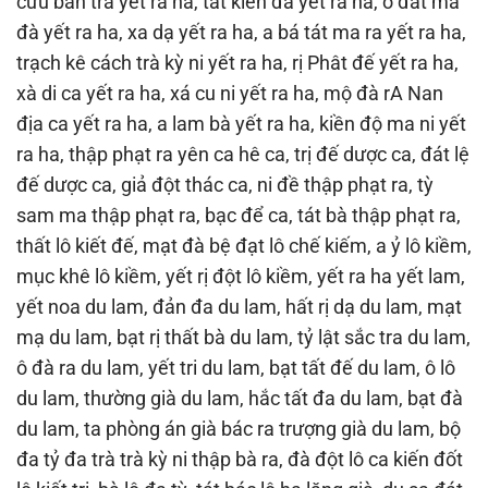
cưu bàn trà yết ra ha, tất kiền đà yết ra ha, ô đát ma
đà yết ra ha, xa dạ yết ra ha, a bá tát ma ra yết ra ha,
trạch kê cách trà kỳ ni yết ra ha, rị Phât đế yết ra ha,
xà di ca yết ra ha, xá cu ni yết ra ha, mộ đà rA Nan
địa ca yết ra ha, a lam bà yết ra ha, kiền độ ma ni yết
ra ha, thập phạt ra yên ca hê ca, trị đế dược ca, đát lệ
đế dược ca, giả đột thác ca, ni đề thập phạt ra, tỳ
sam ma thập phạt ra, bạc để ca, tát bà thập phạt ra,
thất lô kiết đế, mạt đà bệ đạt lô chế kiếm, a ỷ lô kiềm,
mục khê lô kiềm, yết rị đột lô kiềm, yết ra ha yết lam,
yết noa du lam, đản đa du lam, hất rị dạ du lam, mạt
mạ du lam, bạt rị thất bà du lam, tỷ lật sắc tra du lam,
ô đà ra du lam, yết tri du lam, bạt tất đế du lam, ô lô
du lam, thường già du lam, hắc tất đa du lam, bạt đà
du lam, ta phòng án già bác ra trượng già du lam, bộ
đa tỷ đa trà trà kỳ ni thập bà ra, đà đột lô ca kiến đốt