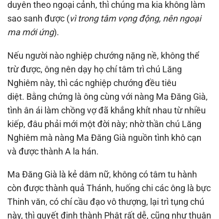
duyên theo ngoại cảnh, thì chúng ma kia không làm
sao sanh được (
vì trong tâm vọng động, nên ngoại
ma mới ứng
).
Nếu người nào nghiệp chướng nặng nề, không thể
trừ được, ông nên dạy họ chí tâm trì chú Lăng
Nghiêm này, thì các nghiệp chướng đều tiêu
diệt. Bằng chứng là ông cùng với nàng Ma Ðăng Già,
tình ân ái làm chồng vợ đã khắng khít nhau từ nhiều
kiếp, đâu phải mới một đời này; nhờ thần chú Lăng
Nghiêm mà nàng Ma Ðăng Già nguồn tình khô cạn
và được thành A la hán.
Ma Ðăng Già là kẻ dâm nữ, không có tâm tu hành
còn được thành quả Thánh, huống chi các ông là bực
Thinh văn, có chí cầu đạo vô thượng, lại trì tụng chú
này, thì quyết định thành Phật rất dễ, cũng như thuận