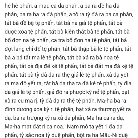
hê hê phấn, a mâu ca da phấn, a ba ra đề ha đa
phấn, ba ra ba ra đà phấn, a tố ra tỳ đà ra ba ca phấn,
tát bà đề bệ tệ phấn, tát bà na già tệ phấn, tát bà
dược xoa tệ phấn, tát bà kiền thát bà tệ phấn, tát bà
bổ đơn na tệ phấn, ca tra bổ đơn na tệ phấn, tát bà
đột lang chỉ đế tệ phấn, tát bà thập bà lê tệ phấn, tát
bà a bá tất ma lê tệ phấn, tát bà xá ra bà noa tệ
phấn, tát bà địa đế kê tệ phấn, tát bà đát ma đà kệ tệ
phấn, tát bà tỳ đà da ra thẹ giá lê tệ phấn, xà dạ yết
ra ma độ yết ra, tát bà dạ tha ta đà kê tệ phấn, tỳ địa
da giá lê tệ phấn, giả đô ra phược kỳ nể tệ phấn, bạt
xà ra cu ma rị, tỳ đà dạ ra thệ tệ phấn, Ma-ha ba ra
đinh dương xoa kỳ rị tệ phấn, bạt xà ra thương yết ra
dạ, ba ra trượng kỳ ra xà da phấn, Ma-ha ca ra dạ,
Ma-ha mạt đát rị ca noa. Nam mô ta yết rị đa dạ
phấn, tỷ sắc noa tỳ duệ phấn, bột ra ha Mâu-Ni duệ