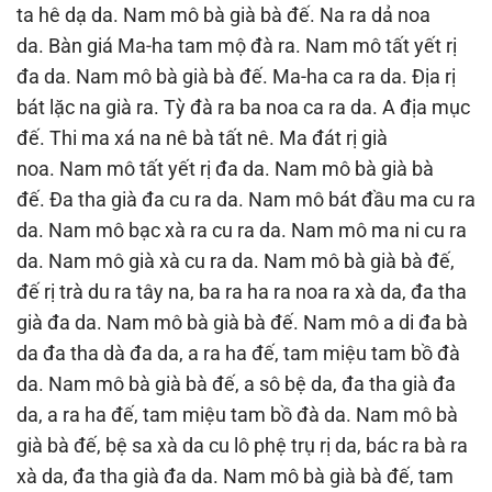
ta hê dạ da. Nam mô bà già bà đế. Na ra dả noa
da. Bàn giá Ma-ha tam mộ đà ra. Nam mô tất yết rị
đa da. Nam mô bà già bà đế. Ma-ha ca ra da. Ðịa rị
bát lặc na già ra. Tỳ đà ra ba noa ca ra da. A địa mục
đế. Thi ma xá na nê bà tất nê. Ma đát rị già
noa. Nam mô tất yết rị đa da. Nam mô bà già bà
đế. Ða tha già đa cu ra da. Nam mô bát đầu ma cu ra
da. Nam mô bạc xà ra cu ra da. Nam mô ma ni cu ra
da. Nam mô già xà cu ra da. Nam mô bà già bà đế,
đế rị trà du ra tây na, ba ra ha ra noa ra xà da, đa tha
già đa da. Nam mô bà già bà đế. Nam mô a di đa bà
da đa tha dà đa da, a ra ha đế, tam miệu tam bồ đà
da. Nam mô bà già bà đế, a sô bệ da, đa tha già đa
da, a ra ha đế, tam miệu tam bồ đà da. Nam mô bà
già bà đế, bệ sa xà da cu lô phệ trụ rị da, bác ra bà ra
xà da, đa tha già đa da. Nam mô bà già bà đế, tam