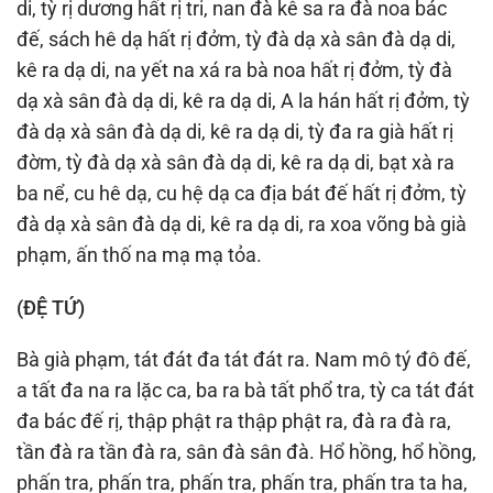
di, tỳ rị dương hất rị tri, nan đà kê sa ra đà noa bác
đế, sách hê dạ hất rị đởm, tỳ đà dạ xà sân đà dạ di,
kê ra dạ di, na yết na xá ra bà noa hất rị đởm, tỳ đà
dạ xà sân đà dạ di, kê ra dạ di, A la hán hất rị đởm, tỳ
đà dạ xà sân đà dạ di, kê ra dạ di, tỳ đa ra già hất rị
đờm, tỳ đà dạ xà sân đà dạ di, kê ra dạ di, bạt xà ra
ba nể, cu hê dạ, cu hệ dạ ca địa bát đế hất rị đởm, tỳ
đà dạ xà sân đà dạ di, kê ra dạ di, ra xoa võng bà già
phạm, ấn thố na mạ mạ tỏa.
(ÐỆ TỨ)
Bà già phạm, tát đát đa tát đát ra. Nam mô tý đô đế,
a tất đa na ra lặc ca, ba ra bà tất phổ tra, tỳ ca tát đát
đa bác đế rị, thập phật ra thập phật ra, đà ra đà ra,
tần đà ra tần đà ra, sân đà sân đà. Hổ hồng, hổ hồng,
phấn tra, phấn tra, phấn tra, phấn tra, phấn tra ta ha,