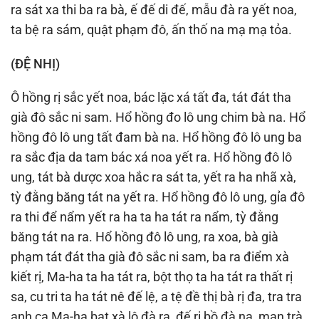
ra sát xa thi ba ra bà, ế đế di đế, mẫu đà ra yết noa,
ta bệ ra sám, quật phạm đô, ấn thố na mạ mạ tỏa.
(ÐỆ NHỊ)
Ô hồng rị sắc yết noa, bác lặc xá tất đa, tát đát tha
già đô sắc ni sam. Hổ hồng đo lô ung chim bà na. Hổ
hồng đô lô ung tất đam bà na. Hổ hồng đô lô ung ba
ra sắc địa da tam bác xá noa yết ra. Hổ hồng đô lô
ung, tát bà dược xoa hắc ra sát ta, yết ra ha nhã xà,
tỳ đằng băng tát na yết ra. Hổ hồng đô lô ung, gỉa đô
ra thi để nẩm yết ra ha ta ha tát ra nẩm, tỳ đằng
băng tát na ra. Hổ hồng đô lô ung, ra xoa, bà già
phạm tát đát tha già đô sắc ni sam, ba ra điểm xà
kiết rị, Ma-ha ta ha tát ra, bột thọ ta ha tát ra thất rị
sa, cu tri ta ha tát nê đế lệ, a tệ đề thị bà rị đa, tra tra
anh ca Ma-ha bạt xà lô đà ra, đế rị bồ đà na, man trà