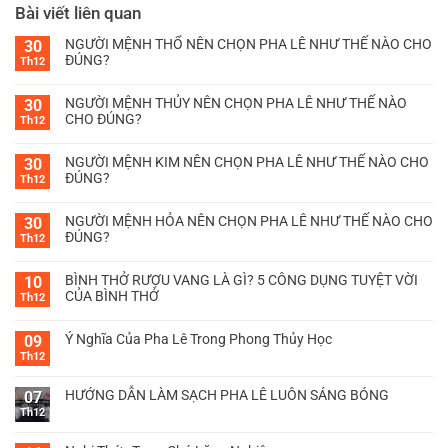
Bài viết liên quan
NGƯỜI MỆNH THỔ NÊN CHỌN PHA LÊ NHƯ THẾ NÀO CHO
30
ĐÚNG?
Th12
NGƯỜI MỆNH THỦY NÊN CHỌN PHA LÊ NHƯ THẾ NÀO
30
CHO ĐÚNG?
Th12
NGƯỜI MỆNH KIM NÊN CHỌN PHA LÊ NHƯ THẾ NÀO CHO
30
ĐÚNG?
Th12
NGƯỜI MỆNH HỎA NÊN CHỌN PHA LÊ NHƯ THẾ NÀO CHO
30
ĐÚNG?
Th12
BÌNH THỞ RƯỢU VANG LÀ GÌ? 5 CÔNG DỤNG TUYỆT VỜI
10
CỦA BÌNH THỞ
Th12
Ý Nghĩa Của Pha Lê Trong Phong Thủy Học
09
Th12
HƯỚNG DẪN LÀM SẠCH PHA LÊ LUÔN SÁNG BÓNG
07
Th12