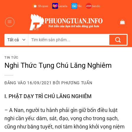
Bỏ
Shopee
Lazada
Tiki
Sendo
qua
nội
dung
Tìm
kiếm:
TIN TỨC
Nghi Thức Tụng Chú Lăng Nghiêm
ĐĂNG VÀO
16/09/2021
BỞI
PHƯƠNG TUẤN
I. PHẬT DẠY TRÌ CHÚ LĂNG NGHIÊM
– A Nan, người tu hành phải gìn giữ bốn điều luật
nghi cần yếu: dâm, sát, đạo, vọng cho trong sạch,
cũng như băng tuyết, nơi tâm không khởi vọng niệm