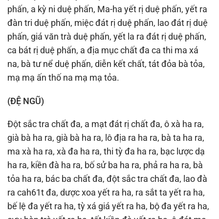
phấn, a kỳ ni duệ phấn, Ma-ha yết rị duệ phấn, yết ra
đàn tri duệ phấn, miệc đát rị duệ phấn, lao đát rị duệ
phấn, giá văn trà duệ phấn, yết la ra đát rị duệ phấn,
ca bát rị duệ phấn, a địa mục chất đa ca thi ma xá
na, bà tư nể duệ phấn, diễn kết chất, tát đỏa bà tỏa,
mạ mạ ấn thố na mạ mạ tỏa.
(ÐỆ NGŨ)
Ðột sắc tra chất đa, a mạt đát rị chất đa, ô xà ha ra,
già bà ha ra, già bà ha ra, lô địa ra ha ra, bà ta ha ra,
ma xà ha ra, xà đa ha ra, thi tỳ đa ha ra, bạc lược dạ
ha ra, kiền đà ha ra, bố sử ba ha ra, phả ra ha ra, bà
tỏa ha ra, bác ba chất đa, đột sắc tra chất đa, lao đà
ra cah61t đa, dược xoa yết ra ha, ra sắt ta yết ra ha,
bế lệ đa yết ra ha, tỳ xá giá yết ra ha, bộ đa yết ra ha,