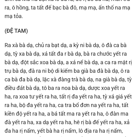
ra, ô hồng, ta tất đế bạc bà đô, mạ mạ, ấn thố na mạ
mạ tỏa.
(ÐỆ TAM)
Ra xà bà dạ, chủ ra bạt dạ, a kỳ ni bà dạ, ô đà ca bà
dạ, tỳ xa bà dạ, xá tất đa r bà dạ, bà ra chước yết ra
bà dạ, đột sắc xoa bà dạ, a xá nể bà dạ, a ca ra mật rị
trụ bà dạ, đà ra ni bộ di kiếm ba già ba đà bà dạ, ô ra
ca bà đa bà dạ, lặc xà đàng trà bà dạ, na già bà dạ, tỳ
điều đát bà dạ, tô ba ra noa bà dạ, dược xoa yết ra
ha, ra xoa tư yết ra ha, tất rị đa yết ra ha, tỳ xá giá yết
ra ha, bộ đa yết ra ha, ca tra bổ đơn na yết ra ha, tất
kiền độ yết ra ha, a bá tất ma ra yết ra ha, ô đàn ma
đà yết ra ha, xa dạ yết ra ha, hê rị bà đế yết ra ha, xả
đa ha rị nẩm, yết bà ha rị nẩm, lô địa ra ha rị nẩm,