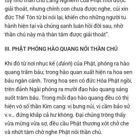
tuy nhờ thần chú Lăng Nghiêm của Phật mới được
giải thoát, nhưng chính con chưa được nghe, cúi xin
đức Thế Tôn từ bi nói lại, khiến cho những người tu
hành hiện tại và chúng sanh luân hồi đời sau, nhờ
thần chú này mà thân tâm được giải thoát”.
III. PHẬT PHÓNG HÀO QUANG NÓI THẦN CHÚ
Khi đó từ nơi nhục kế (
đảnh
) của Phật, phóng ra hào
quang trăm báu; trong hào quan xuất hiện ra hoa sen
báu ngàn cánh. Trong hoa sen có đức Hóa Phật ngồi,
trên đảnh Ngài phóng ra mười đạo hào quang sáng
suốt trăm báu. Trong mỗi đạo hào quang đều có thị
hiện vô số thần Kim cang: vị bưng núi, vị cầm bảo sử
v.v… đứng khắp cả hư không. Ðại chúng trông thấy
vừa mừng vừa sợ, đều cầu Phật thương xót chở che
và nhứt tâm chờ nghe Phật nói thần chú.