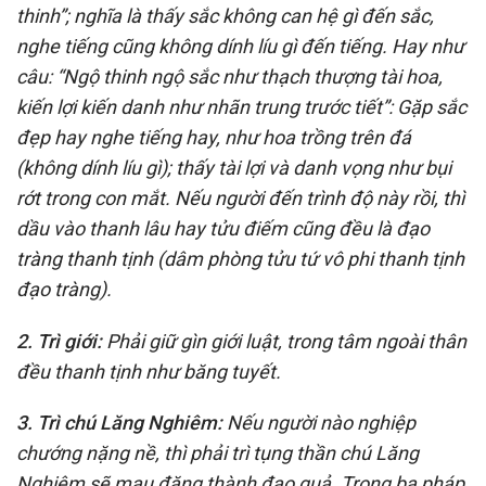
thinh”; nghĩa là thấy sắc không can hệ gì đến sắc,
nghe tiếng cũng không dính líu gì đến tiếng. Hay như
câu: “Ngộ thinh ngộ sắc như thạch thượng tài hoa,
kiến lợi kiến danh như nhãn trung trước tiết”: Gặp sắc
đẹp hay nghe tiếng hay, như hoa trồng trên đá
(không dính líu gì); thấy tài lợi và danh vọng như bụi
rớt trong con mắt. Nếu người đến trình độ này rồi, thì
dầu vào thanh lâu hay tửu điếm cũng đều là đạo
tràng thanh tịnh (dâm phòng tửu tứ vô phi thanh tịnh
đạo tràng).
2. Trì giới:
Phải giữ gìn giới luật, trong tâm ngoài thân
đều thanh tịnh như băng tuyết.
3. Trì chú Lăng Nghiêm:
Nếu người nào nghiệp
chướng nặng nề, thì phải trì tụng thần chú Lăng
Nghiêm sẽ mau đặng thành đạo quả. Trong ba pháp