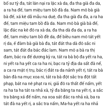
bổ sư tỳ đa, tát lân nại ra lặc xà da, đa tha già đa da,
a ra ha đế, tam miệu tam bồ đà da. Nam mô bà già
bà đế, xá kê dã mẫu na duệ, đa tha già đa đa, a ra ha
đế, tam miệu tam bồ đà da. Nam mô bà già bà đế,
lặc đác na kê đô ra xà da, đa tha dà đa da, a ra ha
đế, tam miệu tam bồ đề da, đế biều nam mô tát yết
rị da, ế đàm bà già bà đa, tát đát tha dà đô sắc ni
sam, tát đát đa bác đác lam. Nam mô a bà ra thị
đam, bác ra đế dương kỳ ra, tát ra bà bộ đa yết ra ha,
ni yết ra ha yết ca ra ha ni, bạc ra tỷ địa da sất đà nể,
a ca ra mật rị trụ, bác rị đát ra da nảnh yết rị, tát ra bà
bàn đà na mục xoa ni, tát ra bà đột sắc tra đột tất
phạp, bát na nê phạt ra ni, giả đô ra thất đế nẩm, yết
ra ha ta ha tát ra nhả xà, tỷ đa băng ta na yết rị, a sắc
tra băng xá đế nẩm, na xoa sát đác ra nhả xà, ba ra
tát đà na yết rị, a sắc tra nẩm, Ma-ha yết ra ha nhả