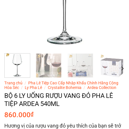
Trang chủ
/
Pha Lê Tiệp Cao Cấp Nhập Khẩu Chính Hãng Cộng
Hòa Séc
/
Ly Pha Lê
/
Crystalite Bohemia
/
Ardea Collection
BỘ 6 LY UỐNG RƯỢU VANG ĐỎ PHA LÊ
TIỆP ARDEA 540ML
860.000
₫
Hương vị của rượu vang đỏ yêu thích của bạn sẽ trở