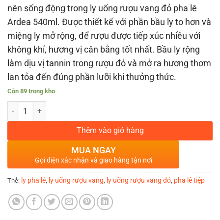
nên sống động trong ly uống rượu vang đỏ pha lê
Ardea 540ml. Được thiết kế với phần bầu ly to hơn và
miệng ly mở rộng, để rượu được tiếp xúc nhiều với
không khí, hương vị cân bằng tốt nhất. Bầu ly rộng
làm dịu vị tannin trong rượu đỏ và mở ra hương thơm
lan tỏa đến đúng phần lưỡi khi thưởng thức.
Còn 89 trong kho
BỘ 6 LY UỐNG RƯỢU VANG ĐỎ PHA LÊ TIỆP ARDEA 540ML số lượng
Thêm vào giỏ hàng
MUA NGAY
Gọi điện xác nhận và giao hàng tận nơi
ly pha lê
ly uống rượu vang
ly uống rượu vang đỏ
pha lê tiệp
Thẻ:
,
,
,