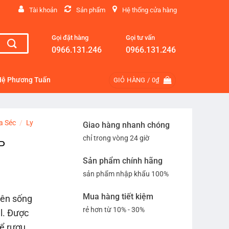
Tài khoản
Sản phẩm
Hệ thống cửa hàng
Gọi đặt hàng
Gọi tư vấn
0966.131.246
0966.131.246
Hệ Phương Tuấn
GIỎ HÀNG /
0
₫
a Séc
/
Ly
Giao hàng nhanh chóng
chỉ trong vòng 24 giờ
P
Sản phẩm chính hãng
sản phẩm nhập khẩu 100%
Mua hàng tiết kiệm
nên sống
rẻ hơn từ 10% - 30%
l. Được
để rượu