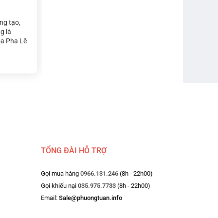
áng tạo,
g là
oa Pha Lê
ím hợp
gười mệnh
mắn cho
 làm việc
TỔNG ĐÀI HỖ TRỢ
Gọi mua hàng
0966.131.246
(8h - 22h00)
Gọi khiếu nại
035.975.7733
(8h - 22h00)
Email:
Sale@phuongtuan.info