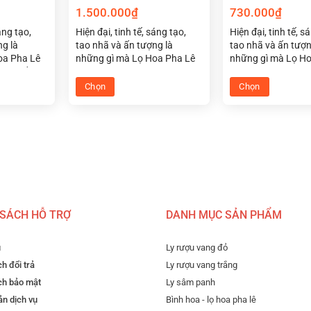
1.500.000
₫
730.000
₫
áng tạo,
Hiện đại, tinh tế, sáng tạo,
Hiện đại, tinh tế, s
ng là
tao nhã và ấn tượng là
tao nhã và ấn tượn
oa Pha Lê
những gì mà Lọ Hoa Pha Lê
những gì mà Lọ H
àng đất
Tiệp Optika màu xanh lá hợp
Tiệp Optika màu t
ho người
phong thủy cho người mệnh
phong thủy cho n
Chọn
Chọn
 may mắn
mộc đem lại may mắn cho
hỏa đem lại may 
Sản
Sản
ng và làm
không gian sống và làm việc
không gian sống và
phẩm
phẩm
của bạn.
của bạn.
này
này
có
có
nhiều
nhiều
biến
biến
thể.
thể.
 SÁCH HỖ TRỢ
DANH MỤC SẢN PHẨM
Các
Các
tùy
tùy
chọn
chọn
u
Ly rượu vang đỏ
có
có
h đổi trả
Ly rượu vang trắng
thể
thể
ch bảo mật
Ly sâm panh
được
được
n dịch vụ
Bình hoa - lọ hoa pha lê