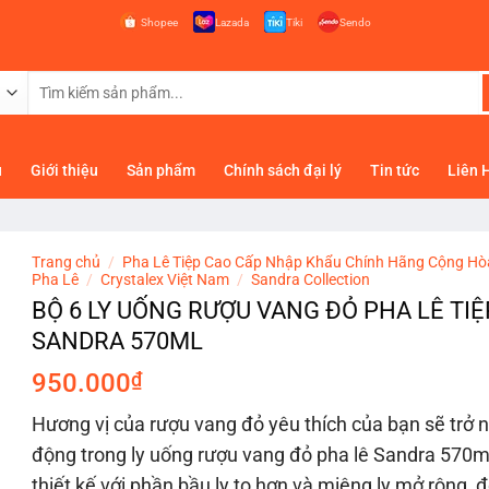
Shopee
Lazada
Tiki
Sendo
Tìm
kiếm:
ủ
Giới thiệu
Sản phẩm
Chính sách đại lý
Tin tức
Liên 
Trang chủ
/
Pha Lê Tiệp Cao Cấp Nhập Khẩu Chính Hãng Cộng Hò
Pha Lê
/
Crystalex Việt Nam
/
Sandra Collection
BỘ 6 LY UỐNG RƯỢU VANG ĐỎ PHA LÊ TIỆ
SANDRA 570ML
950.000
₫
Hương vị của rượu vang đỏ yêu thích của bạn sẽ trở 
động trong ly uống rượu vang đỏ pha lê Sandra 570m
thiết kế với phần bầu ly to hơn và miệng ly mở rộng, 