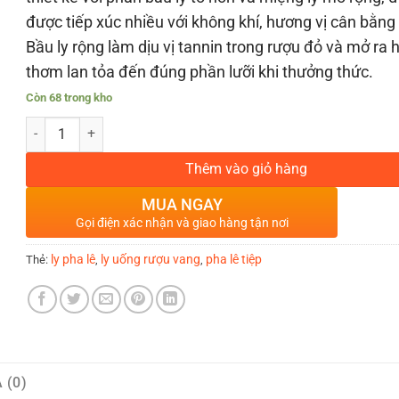
được tiếp xúc nhiều với không khí, hương vị cân bằng 
Bầu ly rộng làm dịu vị tannin trong rượu đỏ và mở ra
thơm lan tỏa đến đúng phần lưỡi khi thưởng thức.
Còn 68 trong kho
BỘ 6 LY UỐNG RƯỢU VANG ĐỎ PHA LÊ TIỆP SANDRA 570ML số lư
Thêm vào giỏ hàng
MUA NGAY
Gọi điện xác nhận và giao hàng tận nơi
ly pha lê
ly uống rượu vang
pha lê tiệp
Thẻ:
,
,
 (0)