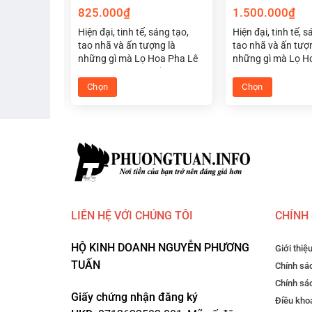
825.000
₫
1.500.000
₫
của bạn với
Hiện đại, tinh tế, sáng tạo,
Hiện đại, tinh tế, s
rượu vang đỏ
tao nhã và ấn tượng là
tao nhã và ấn tượ
thời
những gì mà Lọ Hoa Pha Lê
những gì mà Lọ H
o cho phục
Tiệp Optika màu trắng hợp
Tiệp Optika màu v
àng, khách
phong thủy cho người mệnh
hợp phong thủy c
Chọn
Chọn
 tặng độc
kim đem lại may mắn cho
mệnh thổ đem lại
Sản
Sản
không gian sống và làm việc
cho không gian số
phẩm
phẩm
của bạn.
việc của bạn.
này
này
có
có
nhiều
nhiều
biến
biến
thể.
thể.
LIÊN HỆ VỚI CHÚNG TÔI
CHÍNH
Các
Các
tùy
tùy
HỘ KINH DOANH NGUYỄN PHƯƠNG
chọn
chọn
Giới thiệ
có
có
TUẤN
Chính sác
thể
thể
Chính sá
Giấy chứng nhận đăng ký
được
được
Điều khoả