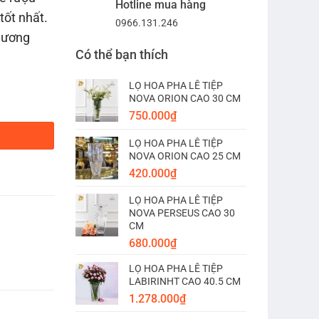
Hotline mua hàng
tốt nhất.
0966.131.246
 hương
Có thể bạn thích
LỌ HOA PHA LÊ TIỆP
NOVA ORION CAO 30 CM
ợng
750.000
₫
LỌ HOA PHA LÊ TIỆP
NOVA ORION CAO 25 CM
420.000
₫
LỌ HOA PHA LÊ TIỆP
NOVA PERSEUS CAO 30
CM
680.000
₫
LỌ HOA PHA LÊ TIỆP
LABIRINHT CAO 40.5 CM
1.278.000
₫